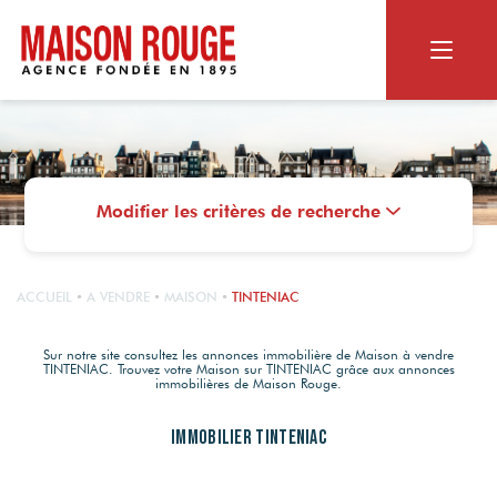
ACHETER
RECHERCHER
Modifier les critères de recherche
VENDRE
Appartement ou maison
Biens dans le neuf
NOS SERVICES
Terrain
LE GROUPE
ACCUEIL
A VENDRE
MAISON
TINTENIAC
Vendus par Maison Rouge
Viager
Estimation en ligne
MAISON ROUGE
Sur notre site consultez les annonces immobilière de Maison à vendre
TINTENIAC. Trouvez votre Maison sur TINTENIAC grâce aux annonces
Estimation personnalisée
CONTACT
NOS SERVICES
immobilières de Maison Rouge.
Qui sommes-nous ?
Les alertes mail
Nos agences
OUTILS DIGITAUX
Immobilier TINTENIAC
Le Magazine
RECRUTEMENT
Photos HDR
Nos actualités
Nos agences