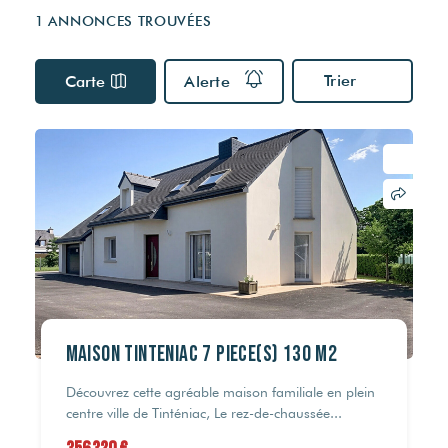
Visites virtuelles
Nos partenaires
Nos actualités
1 ANNONCES TROUVÉES
Multidiffusion sur internet
VOTRE FINANCEMENT
Carte
Alerte
DPE & DIAGNOSTICS
ESTIMER MON BIEN
Simulateur de crédit
Les diagnostics obligatoires
Estimation capacité d'endettement
Audit énergétique
Estimation des frais de notaire
RECRUTEMENT
Assainissement
© Maison Rouge 2026
Maison Tinteniac 7 pièce(s) 130 m2
Découvrez cette agréable maison familiale en plein
centre ville de Tinténiac, Le rez-de-chaussée...