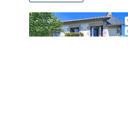
Charme et volumes au
SAINT
centre de Saint-Quay-
QUAY PERROS
Perros
Laissez-vous séduire par cette propriété de
caractère située au coeur de Saint-Quay-
Perros. Alliant...
200m²
7
5
1