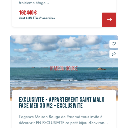
troisième étage...
162 440 €
dont 4.8% TTC d'honoraires
995 600 €
995 600 €
162 440 €
162 440 €
214 840 €
214 840 €
218 400 €
218 400 €
332 800 €
332 800 €
314 400 €
314 400 €
162 440 €
162 440 €
309 160 €
309 160 €
429 680 €
429 680 €
256 700 €
256 700 €
246 200 €
246 200 €
393 000 €
393 000 €
EXCLUSIVITE - Appartement Saint Malo
FACE MER 30 m2 - EXCLUSIVITE
L'agence Maison Rouge de Paramé vous invite à
découvrir EN EXCLUSIVITE ce petit bijou d'environ...