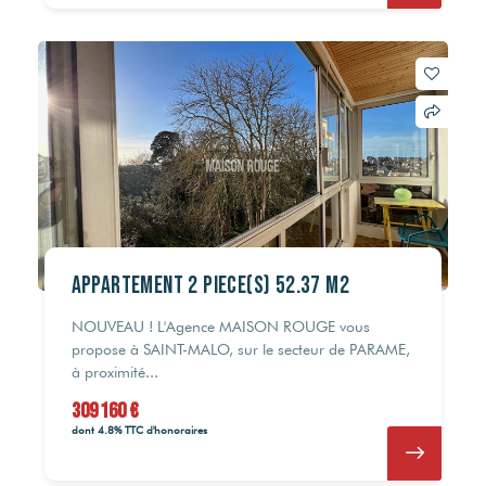
Appartement 2 pièce(s) 52.37 m2
NOUVEAU ! L'Agence MAISON ROUGE vous
propose à SAINT-MALO, sur le secteur de PARAME,
à proximité...
309 160 €
dont 4.8% TTC d'honoraires