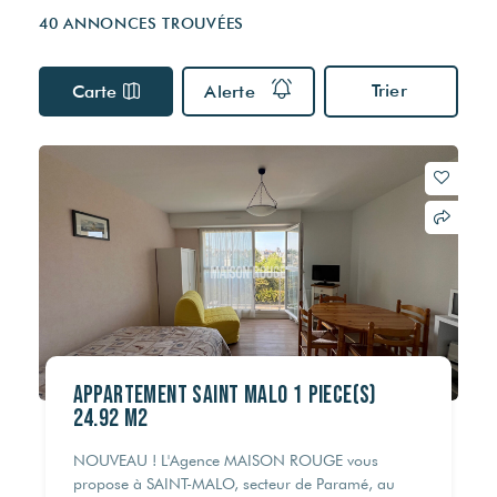
Visites virtuelles
Nos partenaires
Nos actualités
40 ANNONCES TROUVÉES
Multidiffusion sur internet
VOTRE FINANCEMENT
DPE & DIAGNOSTICS
Trier
Carte
Alerte
ESTIMER MON BIEN
Simulateur de crédit
Les diagnostics obligatoires
Estimation capacité d'endettement
Audit énergétique
Estimation des frais de notaire
RECRUTEMENT
Assainissement
© Maison Rouge 2026
Appartement Saint Malo 1 pièce(s)
24.92 m2
NOUVEAU ! L'Agence MAISON ROUGE vous
propose à SAINT-MALO, secteur de Paramé, au