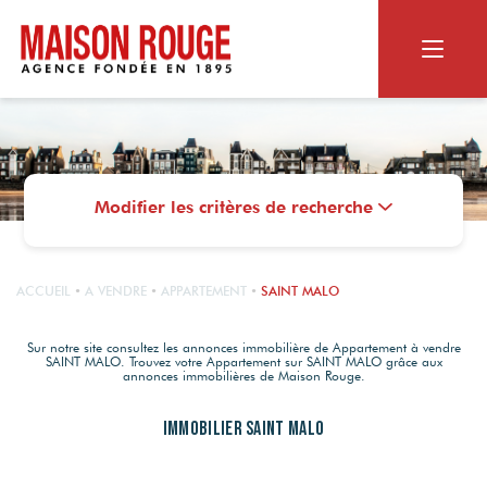
ACHETER
RECHERCHER
Modifier les critères de recherche
VENDRE
Appartement ou maison
Biens dans le neuf
NOS SERVICES
Terrain
LE GROUPE
ACCUEIL
A VENDRE
APPARTEMENT
SAINT MALO
Vendus par Maison Rouge
Viager
Estimation en ligne
MAISON ROUGE
Sur notre site consultez les annonces immobilière de Appartement à vendre
SAINT MALO. Trouvez votre Appartement sur SAINT MALO grâce aux
Estimation personnalisée
CONTACT
NOS SERVICES
annonces immobilières de Maison Rouge.
Qui sommes-nous ?
Les alertes mail
Nos agences
OUTILS DIGITAUX
Immobilier SAINT MALO
Le Magazine
RECRUTEMENT
Photos HDR
Nos actualités
Nos agences