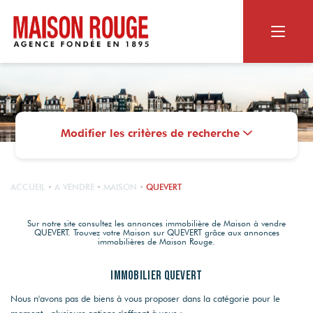
ACHETER
RECHERCHER
Modifier les critères de recherche
VENDRE
Appartement ou maison
Biens dans le neuf
NOS SERVICES
Terrain
LE GROUPE
ACCUEIL
A VENDRE
MAISON
QUEVERT
Vendus par Maison Rouge
Viager
Estimation en ligne
MAISON ROUGE
Sur notre site consultez les annonces immobilière de Maison à vendre
QUEVERT. Trouvez votre Maison sur QUEVERT grâce aux annonces
Estimation personnalisée
CONTACT
NOS SERVICES
immobilières de Maison Rouge.
Qui sommes-nous ?
Les alertes mail
Nos agences
OUTILS DIGITAUX
Immobilier QUEVERT
Le Magazine
RECRUTEMENT
Photos HDR
Nous n'avons pas de biens à vous proposer dans la catégorie pour le
Nos actualités
Nos agences
moment , plusieurs options s'offrent à vous :