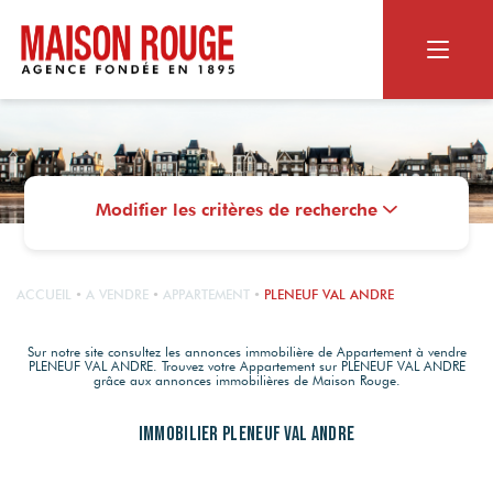
ACHETER
RECHERCHER
Modifier les critères de recherche
VENDRE
Appartement ou maison
Biens dans le neuf
NOS SERVICES
Terrain
LE GROUPE
ACCUEIL
A VENDRE
APPARTEMENT
PLENEUF VAL ANDRE
Vendus par Maison Rouge
Viager
Estimation en ligne
MAISON ROUGE
Sur notre site consultez les annonces immobilière de Appartement à vendre
PLENEUF VAL ANDRE. Trouvez votre Appartement sur PLENEUF VAL ANDRE
Estimation personnalisée
CONTACT
NOS SERVICES
grâce aux annonces immobilières de Maison Rouge.
Qui sommes-nous ?
Les alertes mail
Nos agences
OUTILS DIGITAUX
Immobilier PLENEUF VAL ANDRE
Le Magazine
RECRUTEMENT
Photos HDR
Nos actualités
Nos agences