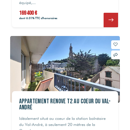
équipé,...
169 400 €
dont 6.01% TTC d'honoraires
NC
NC
NC
NC
169 400 €
169 400 €
NC
NC
884 340 €
884 340 €
NC
NC
NC
NC
220 080 €
220 080 €
1 285 200 €
1 285 200 €
780 760 €
780 760 €
230 560 €
230 560 €
366 800 €
366 800 €
Appartement rénové T2 au coeur du Val-
André
Idéalement situé au coeur de la station balnéaire
du Val-André, à seulement 20 mètres de la