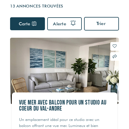
Visites virtuelles
Nos partenaires
Nos actualités
13 ANNONCES TROUVÉES
Multidiffusion sur internet
VOTRE FINANCEMENT
DPE & DIAGNOSTICS
Trier
Carte
Alerte
ESTIMER MON BIEN
Simulateur de crédit
Les diagnostics obligatoires
Estimation capacité d'endettement
Audit énergétique
Estimation des frais de notaire
RECRUTEMENT
Assainissement
© Maison Rouge 2026
VUE MER AVEC BALCON POUR UN STUDIO AU
COEUR DU VAL-ANDRE
Un emplacement idéal pour ce studio avec un
balcon offrant une vue mer. Lumineux et bien