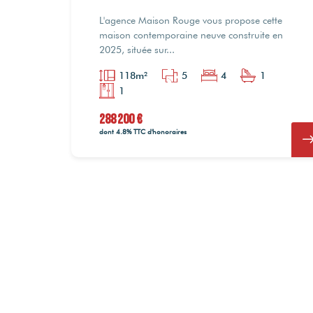
L'agence Maison Rouge vous propose cette
maison contemporaine neuve construite en
2025, située sur...
118m²
5
4
1
1
288 200 €
dont 4.8% TTC d'honoraires