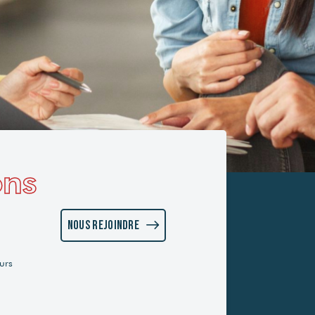
ons
Nous rejoindre
urs