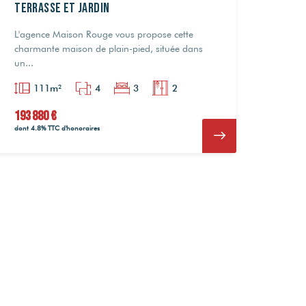
terrasse et jardin
L'agence Maison Rouge vous propose cette
charmante maison de plain-pied, située dans
un...
111m²
4
3
2
193 880 €
dont 4.8% TTC d'honoraires