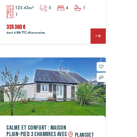
123.43m²
5
4
1
1
335 360 €
dont 4.8% TTC d'honoraires
Calme et confort : maison
plain-pied 3 chambres avec
PLANCOET