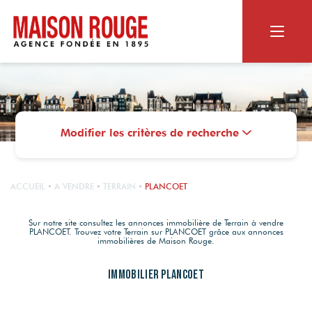
ACHETER
RECHERCHER
Modifier les critères de recherche
VENDRE
Appartement ou maison
Biens dans le neuf
NOS SERVICES
Terrain
LE GROUPE
ACCUEIL
A VENDRE
TERRAIN
PLANCOET
Vendus par Maison Rouge
Viager
Estimation en ligne
MAISON ROUGE
Sur notre site consultez les annonces immobilière de Terrain à vendre
PLANCOET. Trouvez votre Terrain sur PLANCOET grâce aux annonces
Estimation personnalisée
CONTACT
NOS SERVICES
immobilières de Maison Rouge.
Qui sommes-nous ?
Les alertes mail
Nos agences
OUTILS DIGITAUX
Immobilier PLANCOET
Le Magazine
RECRUTEMENT
Photos HDR
Nos actualités
Nos agences