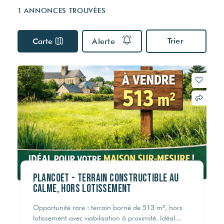
Visites virtuelles
Nos partenaires
Nos actualités
1 ANNONCES TROUVÉES
Multidiffusion sur internet
VOTRE FINANCEMENT
DPE & DIAGNOSTICS
Trier
Carte
Alerte
ESTIMER MON BIEN
Simulateur de crédit
Les diagnostics obligatoires
Estimation capacité d'endettement
Audit énergétique
Estimation des frais de notaire
RECRUTEMENT
Assainissement
© Maison Rouge 2026
Plancoët - Terrain constructible au
calme, hors lotissement
Opportunité rare : terrain borné de 513 m², hors
lotissement avec viabilisation à proximité. Idéal...