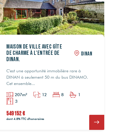
Maison de ville avec gîte
de charme à l'entrée de
DINAN
DINAN.
C'est une opportunité immobilière rare à
DINAN à seulement 50 m du bus DINAMO.
Cet ensemble...
207m²
12
8
1
3
549 152 €
dont 4.8% TTC d'honoraires