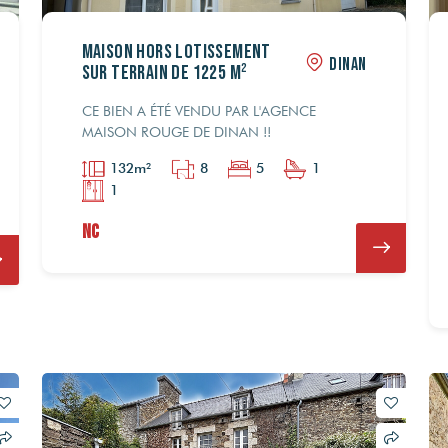
Maison hors lotissement
DINAN
sur terrain de 1225 m²
CE BIEN A ÉTÉ VENDU PAR L'AGENCE
0 €
0 €
995 600 €
995 600 €
332 800 €
332 800 €
MAISON ROUGE DE DINAN !!
549 152 €
549 152 €
NC
NC
132m²
8
5
1
1
00 €
00 €
NC