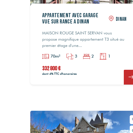
APPARTEMENT AVEC GARAGE
DINAN
VUE SUR RANCE A DINAN
MAISON ROUGE SAINT SERVAN vous
172 92
172 92
propose magnifique appartement T3 situé au
premier étage d'une...
70m²
3
2
1
980 0
980 0
332 800 €
dont 4% TTC d'honoraires