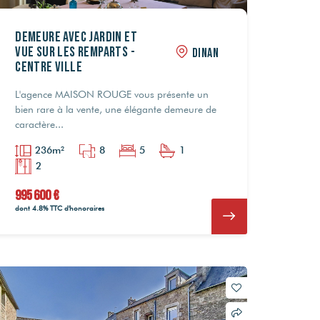
Demeure avec jardin et
vue sur les remparts -
DINAN
Centre ville
L'agence MAISON ROUGE vous présente un
bien rare à la vente, une élégante demeure de
caractère...
236m²
8
5
1
2
995 600 €
dont 4.8% TTC d'honoraires