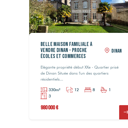
NC
NC
Belle maison familiale à
vendre DINAN - Proche
DINAN
écoles et commerces
Elégante propriété début XXe - Quartier prisé
de Dinan Située dans l'un des quartiers
résidentiels...
330m²
12
8
1
3
980 000 €