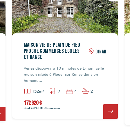
Maison vie de plain de pied
proche commerces écoles
DINAN
et Rance
Venez découvrir à 10 minutes de Dinan, cette
maison située à Plouer sur Rance dans un
hameau...
152m²
7
4
2
172 920 €
dont 4.8% TTC d'honoraires