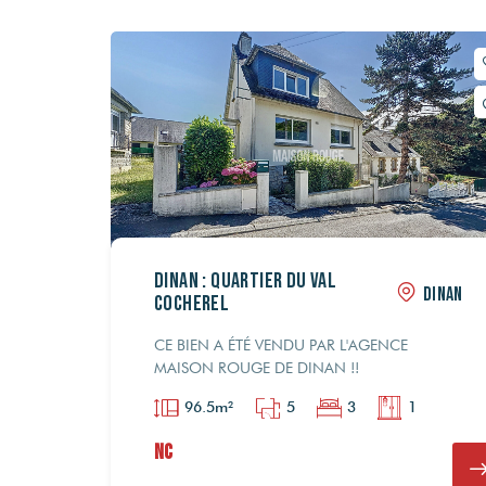
DINAN : Quartier du Val
DINAN
Cocherel
CE BIEN A ÉTÉ VENDU PAR L'AGENCE
MAISON ROUGE DE DINAN !!
96.5m²
5
3
1
NC