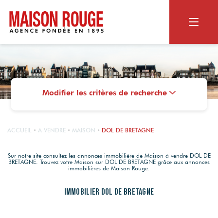
ACHETER
RECHERCHER
Modifier les critères de recherche
VENDRE
Appartement ou maison
Biens dans le neuf
NOS SERVICES
Terrain
LE GROUPE
ACCUEIL
A VENDRE
MAISON
DOL DE BRETAGNE
Vendus par Maison Rouge
Viager
Estimation en ligne
MAISON ROUGE
Sur notre site consultez les annonces immobilière de Maison à vendre DOL DE
BRETAGNE. Trouvez votre Maison sur DOL DE BRETAGNE grâce aux annonces
Estimation personnalisée
CONTACT
NOS SERVICES
immobilières de Maison Rouge.
Qui sommes-nous ?
Les alertes mail
Nos agences
OUTILS DIGITAUX
Immobilier DOL DE BRETAGNE
Le Magazine
RECRUTEMENT
Photos HDR
Nos actualités
Nos agences