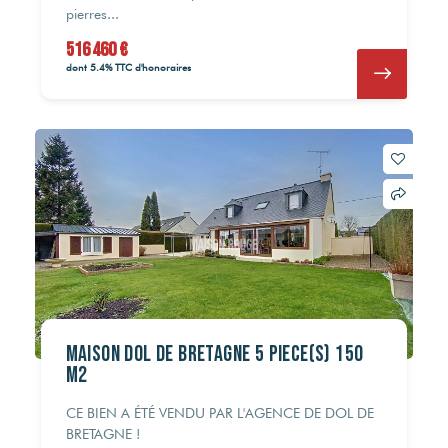
pierres...
516 460 €
dont 5.4% TTC d'honoraires
Maison Dol De Bretagne 5 pièce(s) 150
m2
CE BIEN A ÉTÉ VENDU PAR L'AGENCE DE DOL DE
BRETAGNE !