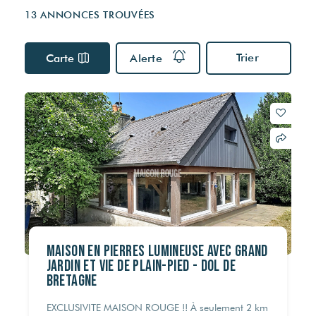
Visites virtuelles
Nos partenaires
Nos actualités
13 ANNONCES TROUVÉES
Multidiffusion sur internet
VOTRE FINANCEMENT
DPE & DIAGNOSTICS
Trier
Carte
Alerte
ESTIMER MON BIEN
Simulateur de crédit
Les diagnostics obligatoires
Estimation capacité d'endettement
Audit énergétique
Estimation des frais de notaire
RECRUTEMENT
Assainissement
© Maison Rouge 2026
Maison en pierres lumineuse avec grand
jardin et vie de plain-pied - DOL DE
BRETAGNE
EXCLUSIVITE MAISON ROUGE !! À seulement 2 km