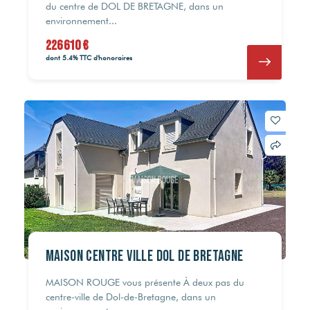
du centre de DOL DE BRETAGNE, dans un
environnement...
226 610 €
NC
NC
dont 5.4% TTC d'honoraires
NC
NC
NC
NC
NC
NC
NC
NC
377 280 €
377 280 €
516 460 €
516 460 €
313 352 €
313 352 €
464 333 €
464 333 €
NC
NC
226 610 €
226 610 €
229 772 €
229 772 €
Maison Centre Ville DOL de BRETAGNE
MAISON ROUGE vous présente À deux pas du
centre-ville de Dol-de-Bretagne, dans un