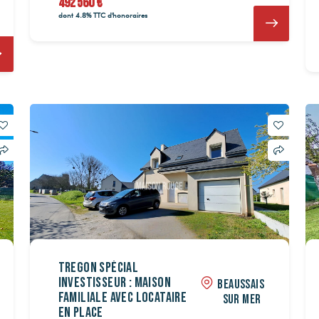
492 560 €
dont 4.8% TTC d'honoraires
544 960 €
544 960 €
786 000 €
786 000 €
92 560 €
92 560 €
40 160 €
40 160 €
 240 €
 240 €
TREGON Spécial
investisseur : Maison
BEAUSSAIS
familiale avec locataire
SUR MER
en place