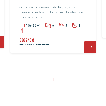
Située sur la commune de Trégon, cette
maison actuellement louée avec locataire en
place représente...
106.36m²
6
5
1
1
398 240 €
dont 4.8% TTC d'honoraires
1