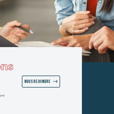
ons
Nous rejoindre
urs