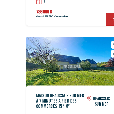
1
786 000 €
4
4
4
4
398
398
dont 4.8% TTC d'honoraires
503 040 €
503 040 €
Maison Beaussais sur mer
BEAUSSAIS
à 7 minutes a pied des
SUR MER
commerces 154 m²