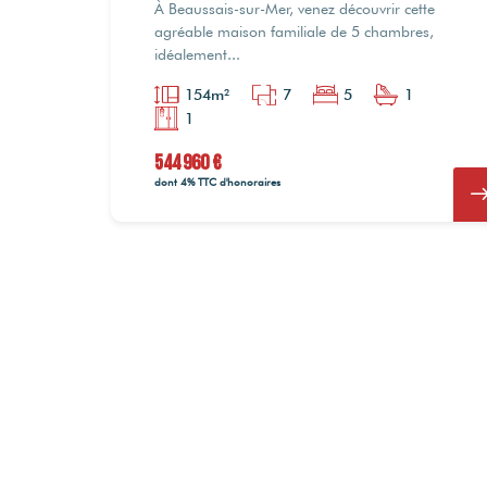
À Beaussais-sur-Mer, venez découvrir cette
agréable maison familiale de 5 chambres,
idéalement...
154m²
7
5
1
1
544 960 €
dont 4% TTC d'honoraires