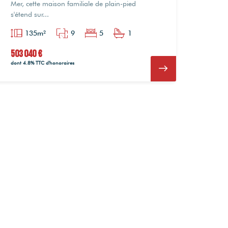
Mer, cette maison familiale de plain-pied
s'étend sur...
135m²
9
5
1
503 040 €
dont 4.8% TTC d'honoraires