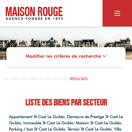
ACHETER
RECHERCHER
Modifier les critères de recherche
VENDRE
Appartement ou maison
Biens dans le neuf
NOS SERVICES
Terrain
LE GROUPE
ACCUEIL
RECHERCHE PAR SECTEUR
RÉSULTATS
Vendus par Maison Rouge
Viager
Estimation en ligne
MAISON ROUGE
Estimation personnalisée
Liste des Biens par secteur
CONTACT
NOS SERVICES
Qui sommes-nous ?
Les alertes mail
Nos agences
OUTILS DIGITAUX
Appartement St Cast Le Guildo
,
Demeure de Prestige St Cast Le
Le Magazine
RECRUTEMENT
Guildo
,
Immeuble St Cast Le Guildo
,
Maison St Cast Le Guildo
,
Photos HDR
Nos actualités
Nos agences
Parking / box St Cast Le Guildo
,
Terrain St Cast Le Guildo
,
Villa