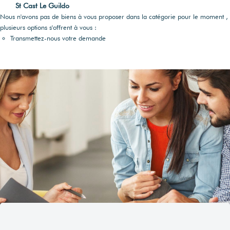
Visites virtuelles
St Cast Le Guildo
Nos partenaires
Nos actualités
Multidiffusion sur internet
Nous n'avons pas de biens à vous proposer dans la catégorie pour le moment ,
plusieurs options s'offrent à vous :
VOTRE FINANCEMENT
Transmettez-nous votre demande
DPE & DIAGNOSTICS
ESTIMER MON BIEN
Simulateur de crédit
Les diagnostics obligatoires
Estimation capacité d'endettement
Audit énergétique
Estimation des frais de notaire
RECRUTEMENT
Assainissement
© Maison Rouge 2026