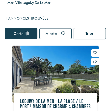
Visites virtuelles
Mer
,
Villa Loguivy De La Mer
Nos partenaires
Nos actualités
Multidiffusion sur internet
VOTRE FINANCEMENT
1 ANNONCES TROUVÉES
DPE & DIAGNOSTICS
ESTIMER MON BIEN
Simulateur de crédit
Les diagnostics obligatoires
Estimation capacité d'endettement
Trier
Carte
Alerte
Audit énergétique
Estimation des frais de notaire
RECRUTEMENT
Assainissement
© Maison Rouge 2026
LOGUIVY DE LA MER - La Plage / Le
port ! Maison de charme 4 Chambres