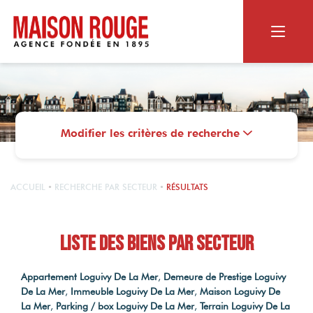
ACHETER
RECHERCHER
Modifier les critères de recherche
VENDRE
Appartement ou maison
Biens dans le neuf
NOS SERVICES
Terrain
LE GROUPE
ACCUEIL
RECHERCHE PAR SECTEUR
RÉSULTATS
Vendus par Maison Rouge
Viager
Estimation en ligne
MAISON ROUGE
Estimation personnalisée
Liste des Biens par secteur
CONTACT
NOS SERVICES
Qui sommes-nous ?
Les alertes mail
Nos agences
OUTILS DIGITAUX
Appartement Loguivy De La Mer
,
Demeure de Prestige Loguivy
Le Magazine
RECRUTEMENT
De La Mer
,
Immeuble Loguivy De La Mer
,
Maison Loguivy De
Photos HDR
Nos actualités
Nos agences
La Mer
,
Parking / box Loguivy De La Mer
,
Terrain Loguivy De La