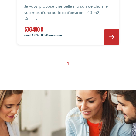
Je vous propose une belle maison de charme
vue mer, d'une surface d'environ 140 m2,
située à...
576 400 €
dont 4.8% TTC d'honoraires
1
576 400 €
576 400 €