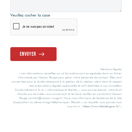
Veuillez cocher la case
Envoyer
Mentions légales
« Les informations recueillies sur ce formulaire sont enregistrées dans un fichier
informatisé par Maison Rouge pour gérer votre demande de contact. Elles sont
conservées pour la durée nécessaire à la gestion de la relation client dans le respect
des prescriptions légales applicables et sont destinées à nos conseillers
Conformément à la loi « informatique et libertés », vous pouvez exercer votre droit
d'accès aux données vous concernant et les faire rectifier en contactant Maison
Rouge contact@maison-rouge.fr. Nous vous informons de l'existence de la liste
d'opposition au démarchage téléphonique « Bloctel », sur laquelle vous pouvez vous
inscrire ici :
https://www.bloctel.gouv.fr/
»