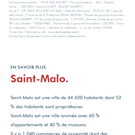
Intracommunautaire : FR 45 432 002 897 | Forme juridique : SAS | Capital
social : 400 000 | Assurance RCP : GALIAN SMABTP |
Carte T : CPI 3503 2016 000 010 846 | Date de délivrance : 2022-07-30 | Lieu de
délivrance : 2 Avenue de la Préfecture 35042 RENNES | Caisse de garantie financière :
GALIAN SMABTP. | N° de caisse de garantie : 110737R | Adresse caisse de garantie :
89 rue la Boëtie - 75008 PARIS | Montant de la garantie financière : 120 000 | Nom
du médiateur : ANM Conso | Adresse du médiateur : 2 rue de Colmar 94300
Vincennes | Adresse du site :
www.anm-conso.com
|
Entreprise juridiquement et financièrement indépendante
EN SAVOIR PLUS
Saint-Malo.
Saint-Malo est une ville de 44 620 habitants dont 52
% des habitants sont propriétaires.
Saint-Malo est une ville animée avec 60 %
d'appartements et 40 % de maisons.
Il y a 1 040 commerces de proximité dont des