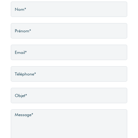
Soumis à
Distance Train
l'affichage du DPE
Nombre Lots
2.5 km
Non
30
Accès Bus
Date de Livraison
2 min
1 TRIM 2024
Accès Gare
Déficit Foncier
10 min
Oui