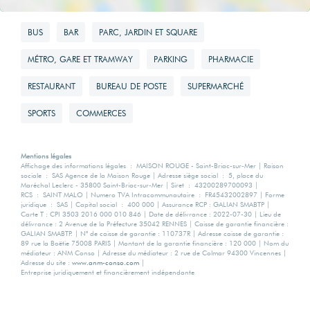
BUS
BAR
PARC, JARDIN ET SQUARE
MÉTRO, GARE ET TRAMWAY
PARKING
PHARMACIE
RESTAURANT
BUREAU DE POSTE
SUPERMARCHÉ
SPORTS
COMMERCES
Mentions légales
Affichage des informations légales : MAISON ROUGE - Saint-Briac-sur-Mer | Raison
sociale : SAS Agence de la Maison Rouge | Adresse siège social : 5, place du
Maréchal Leclerc - 35800 Saint-Briac-sur-Mer | Siret : 43200289700093 |
RCS : SAINT MALO | Numero TVA Intracommunautaire : FR45432002897 | Forme
juridique : SAS | Capital social : 400 000 | Assurance RCP : GALIAN SMABTP |
Carte T : CPI 3503 2016 000 010 846 | Date de délivrance : 2022-07-30 | Lieu de
délivrance : 2 Avenue de la Préfecture 35042 RENNES | Caisse de garantie financière :
GALIAN SMABTP. | N° de caisse de garantie : 110737R | Adresse caisse de garantie :
89 rue la Boëtie 75008 PARIS | Montant de la garantie financière : 120 000 | Nom du
médiateur : ANM Conso | Adresse du médiateur : 2 rue de Colmar 94300 Vincennes |
Adresse du site :
www.anm-conso.com
|
Entreprise juridiquement et financièrement indépendante