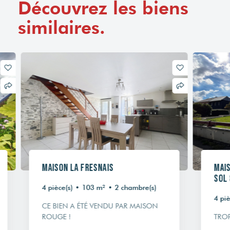
Découvrez les biens
similaires.
Maison La Fresnais
Mais
sol 
4 pièce(s)
•
103 m²
•
2 chambre(s)
4 pièc
CE BIEN A ÉTÉ VENDU PAR MAISON
ROUGE !
TROP 