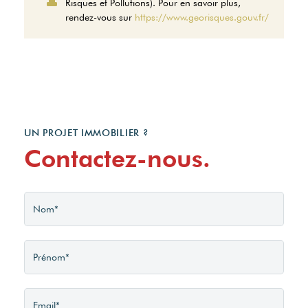
Risques et Pollutions). Pour en savoir plus,
d'énergie pour un usage
rendez-vous sur
https://www.georisques.gouv.fr/
standard entre 1300€ et
1780€. indexées aux
années 2021,2022 et 2023
(abonnement compris).
UN PROJET IMMOBILIER ?
Contactez-nous.