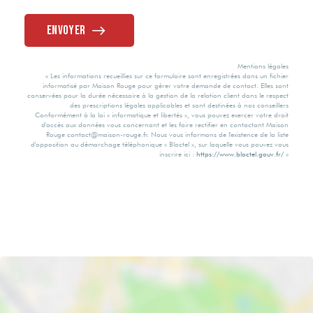
Tout à l'égout
A
Envoyer
Individuel
Valeur Gaz Effet
Mentions légales
de serre
« Les informations recueillies sur ce formulaire sont enregistrées dans un fichier
Méca. Chauffage
informatisé par Maison Rouge pour gérer votre demande de contact. Elles sont
conservées pour la durée nécessaire à la gestion de la relation client dans le respect
des prescriptions légales applicables et sont destinées à nos conseillers
5 Kg CO2/m2/an
Conformément à la loi « informatique et libertés », vous pouvez exercer votre droit
Radiateur
d'accès aux données vous concernant et les faire rectifier en contactant Maison
Rouge contact@maison-rouge.fr. Nous vous informons de l'existence de la liste
d'opposition au démarchage téléphonique « Bloctel », sur laquelle vous pouvez vous
inscrire ici :
https://www.bloctel.gouv.fr/
»
Montant minimum
Mode Chauffage
estimé des
dépenses
annuelles
Electrique
d'énergie pour un
usage standard
Eau chaude
2120 EUR
Ballon électrique