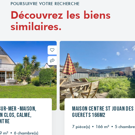
POURSUIVRE VOTRE RECHERCHE
Découvrez les biens
similaires.
Maison Centre St Jouan Des
St-Br
Guerets 166m2
envi
des 
7 pièce(s)
•
166 m²
•
5 chambre(s)
5 pièc