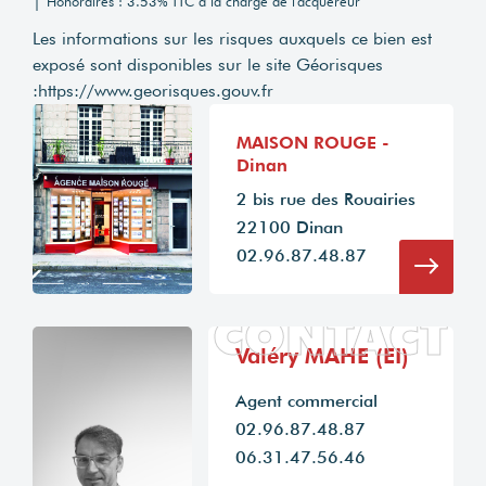
|
Honoraires : 3.53% TTC à la charge de l'acquéreur
Les informations sur les risques auxquels ce bien est
exposé sont disponibles sur le site Géorisques
:
https://www.georisques.gouv.fr
MAISON ROUGE -
Dinan
2 bis rue des Rouairies
22100 Dinan
02.96.87.48.87
CONTACT
Valéry MAHE (EI)
Agent commercial
02.96.87.48.87
06.31.47.56.46