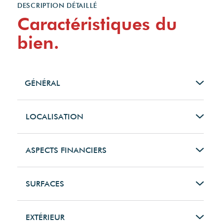
DESCRIPTION DÉTAILLÉ
Caractéristiques du
bien.
GÉNÉRAL
Type de bien
LOCALISATION
Maison
Pays
ASPECTS FINANCIERS
Type de transaction
France
Prix
SURFACES
A vendre
Code Postal
528000 EUR
Surface
EXTÉRIEUR
Internet