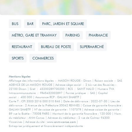
BUS
BAR
PARC, JARDIN ET SQUARE
MÉTRO, GARE ET TRAMWAY
PARKING
PHARMACIE
RESTAURANT
BUREAU DE POSTE
SUPERMARCHÉ
SPORTS
COMMERCES
Mentions légales
Affichage des informations légales : MAISON ROUGE - Dinan | Raison sociale : SAS
AGENCE DE LA MAISON ROUGE | Adresse siège social : 2 bis rue des Rouairies -
22100 Dinan | Siret : 43200289700200 | RCS : SAINT MALO | Numero TVA
Intracommunautaire : FR45432002897 | Forme juridique : SAS | Capital
social : 400 000 | Assurance RCP : GALIAN SMABTP |
Carte T : CPI 3503 2016 000 010 846 | Date de délivrance : 2022-07-30 | Lieu de
délivrance : 2 Avenue de la Préfecture 35042 RENNES | Caisse de garantie financière :
GALIAN SMABTP. | N° de caisse de garantie : 110737R | Adresse caisse de garantie :
89 rue la Boëtie - 75008 PARIS | Montant de la garantie financière : 120 000 | Nom
du médiateur : ANM Conso | Adresse du médiateur : 2 rue de Colmar 94300
Vincennes | Adresse du site :
www.anm-conso.com
|
Entreprise juridiquement et financièrement indépendante