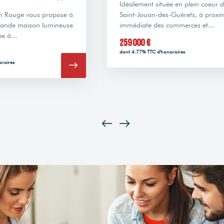
Idéalement située en plein coeur de
Saint-Jouan-des-Guérets, à proximité
L'ag
immédiate des commerces et...
propo
hamea
259 000 €
partic
dont 4.77% TTC d'honoraires
697 9
dont 4.