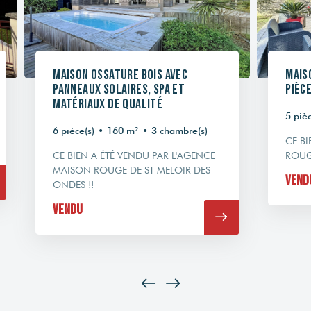
Maison ossature bois avec
Mais
panneaux solaires, SPA et
pièce
matériaux de qualité
5 pièc
6 pièce(s)
•
160 m²
•
3 chambre(s)
CE B
CE BIEN A ÉTÉ VENDU PAR L'AGENCE
ROUG
MAISON ROUGE DE ST MELOIR DES
Vend
ONDES !!
Vendu