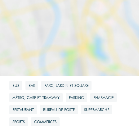
1820 EUR
Calme
Montant maximum
estimé des
dépenses
Oui
annuelles
d'énergie pour un
Clair
usage standard
Oui
2520 EUR
BUS
BAR
PARC, JARDIN ET SQUARE
Surface de
MÉTRO, GARE ET TRAMWAY
PARKING
PHARMACIE
référence
RESTAURANT
BUREAU DE POSTE
SUPERMARCHÉ
138.5
SPORTS
COMMERCES