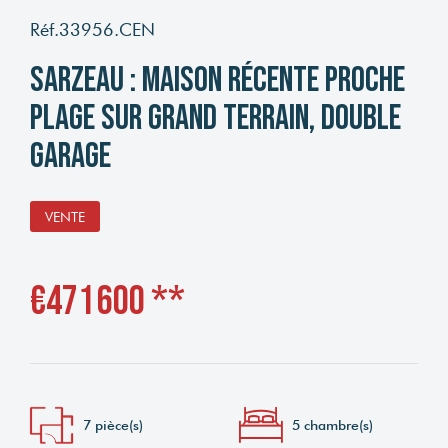
Réf.33956.CEN
Sarzeau : maison récente proche
plage sur grand terrain, double
garage
VENTE
€471 600
**
7 pièce(s)
5 chambre(s)