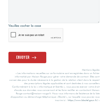
Construction
20 min
SUD
C
Parpaing
Centre Nautique
Séjour Double
Veuillez cocher la case
Valeur
consommation
Style
énergie finale
0.3 Km
Oui
Contemporain
94 kWh/m2 par
Type Chauffage
Envoyer
an
Fenêtres
Individuel
Mentions légales
Valeur
« Les informations recueillies sur ce formulaire sont enregistrées dans un fichier
informatisé par Maison Rouge pour gérer votre demande de contact. Elles sont
consommation
PVC Double
conservées pour la durée nécessaire à la gestion de la relation client dans le respect
énergie primaire
Vitrage
des prescriptions légales applicables et sont destinées à nos conseillers
Méca. Chauffage
Conformément à la loi « informatique et libertés », vous pouvez exercer votre droit
d'accès aux données vous concernant et les faire rectifier en contactant Maison
Rouge contact@maison-rouge.fr. Nous vous informons de l'existence de la liste
Volets
157 kWh/m2 par
d'opposition au démarchage téléphonique « Bloctel », sur laquelle vous pouvez vous
Radiants
inscrire ici :
https://www.bloctel.gouv.fr/
»
an