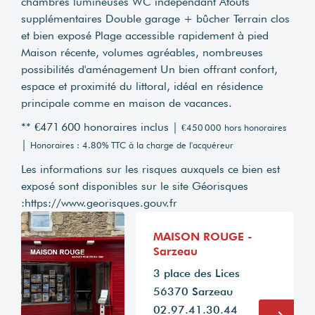
chambres lumineuses WC indépendant Atouts
supplémentaires Double garage + bûcher Terrain clos
et bien exposé Plage accessible rapidement à pied
Maison récente, volumes agréables, nombreuses
possibilités d'aménagement Un bien offrant confort,
espace et proximité du littoral, idéal en résidence
principale comme en maison de vacances.
** €471 600
honoraires inclus
|
€450 000
hors honoraires
|
Honoraires : 4.80% TTC à la charge de l'acquéreur
Les informations sur les risques auxquels ce bien est
exposé sont disponibles sur le site Géorisques
:
https://www.georisques.gouv.fr
MAISON ROUGE -
Sarzeau
3 place des Lices
56370 Sarzeau
02.97.41.30.44