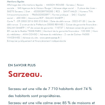
Mentions légales
Affichage des informations légales : MAISON ROUGE - Sarzeau | Raison
sociale : SAS Agence de la Maison Rouge | Adresse siège social : 3 place des Lices -
56370 Sarzeau | Siret : 43200289700283 | RCS : SAINT MALO | Numero TVA
Intracommunautaire : FR45432002897 | Forme juridique : SAS | Capital
social : 400 000 | Assurance RCP : GALIAN SMABTP |
Carte T : CPI 3503 2016 000 010 846 | Date de délivrance : 2022-07-30 | Lieu de
délivrance : 2 avenue de la Préfecture 35000 RENNES | Caisse de garantie financière :
GALIAN SMABTP. | N° de caisse de garantie : 110737 | Adresse caisse de garantie :
89 rue de la Boétie 75008 PARIS | Montant de la garantie financière : 120 000 | Nom
du médiateur : ANM CONSO | Adresse du médiateur : 2 rue de Colmar 94300
VINCENNES | Adresse du site :
www.anm-conso.fr
|
Entreprise juridiquement et financièrement indépendante
EN SAVOIR PLUS
Sarzeau.
Sarzeau est une ville de 7 710 habitants dont 74 %
des habitants sont propriétaires.
Sarzeau est une ville calme avec 85 % de maisons et