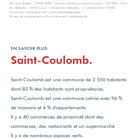
89 rue la Boëtie - 75008 PARIS | Montant de la garantie financière : 120 000 | Nom
du médiateur : ANM Conso | Adresse du médiateur : 2 rue de Colmar 94300
Vincennes | Adresse du site :
www.anm-conso.com
|
Entreprise juridiquement et financièrement indépendante
EN SAVOIR PLUS
Saint-Coulomb.
Saint-Coulomb est une commune de 2 550 habitants
dont 83 % des habitants sont propriétaires.
Saint-Coulomb est une commune calme avec 96 %
de maisons et 4 % d'appartements.
Il y a 40 commerces de proximité dont des
commerces, des restaurants et un supermarché.
Il y a de nombreux espaces verts.