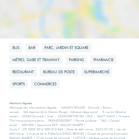
BUS
BAR
PARC, JARDIN ET SQUARE
MÉTRO, GARE ET TRAMWAY
PARKING
PHARMACIE
RESTAURANT
BUREAU DE POSTE
SUPERMARCHÉ
SPORTS
COMMERCES
Mentions légales
Affichage des informations légales : MAISON ROUGE - Cancale | Raison
sociale : SAS Agence de la Maison Rouge | Adresse siège social : 5 rue du Général
Leclerc - 35260 Cancale | Siret : 43200289700184 | RCS : SAINT MALO | Numero
TVA Intracommunautaire : FR45432002897 | Forme juridique : SAS | Capital
social : 400 000 | Assurance RCP : GALIAN SMABTP |
Carte T : CPI 3503 2016 000 010 846 | Date de délivrance : 2022-07-30 | Lieu de
délivrance : 2 Avenue de la Préfecture 35042 RENNES | Caisse de garantie financière :
GALIAN SMABTP. | N° de caisse de garantie : 110737R | Adresse caisse de garantie :