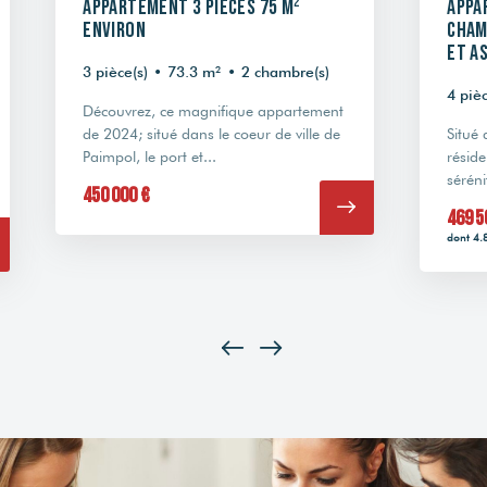
Appartement 3 pièces 75 m²
Appa
environ
cham
et a
3 pièce(s)
•
73.3 m²
•
2 chambre(s)
4 pièc
Découvrez, ce magnifique appartement
de 2024; situé dans le coeur de ville de
Situé
Paimpol, le port et...
réside
séréni
450 000 €
469 5
dont 4.