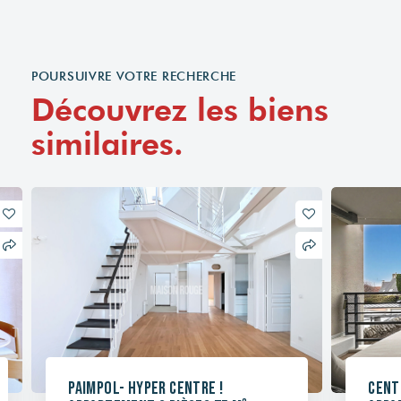
POURSUIVRE VOTRE RECHERCHE
Découvrez les biens
similaires.
Paimpol- Hyper Centre !
Cent