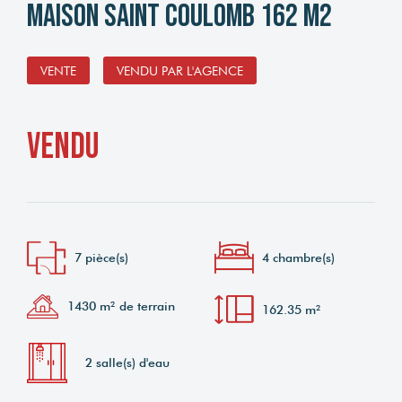
Maison Saint Coulomb 162 m2
VENTE
VENDU PAR L'AGENCE
vendu
7 pièce(s)
4 chambre(s)
1430 m² de terrain
162.35 m²
2 salle(s) d'eau