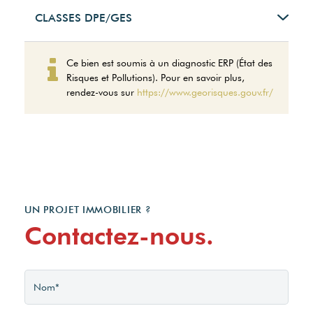
CLASSES DPE/GES
Montant estimé des
Ce bien est soumis à un diagnostic ERP (État des
dépenses annuelles
Risques et Pollutions). Pour en savoir plus,
d'énergie pour un usage
rendez-vous sur
https://www.georisques.gouv.fr/
standard entre 2620€ et
3580€. Pour la date de
référence 09/10/2023.
UN PROJET IMMOBILIER ?
Contactez-nous.