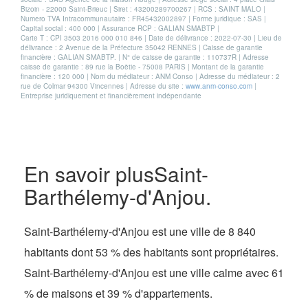
Bizoin - 22000 Saint-Brieuc | Siret : 43200289700267 | RCS : SAINT MALO |
Numero TVA Intracommunautaire : FR45432002897 | Forme juridique : SAS |
Capital social : 400 000 | Assurance RCP : GALIAN SMABTP |
Carte T : CPI 3503 2016 000 010 846 | Date de délivrance : 2022-07-30 | Lieu de
délivrance : 2 Avenue de la Préfecture 35042 RENNES | Caisse de garantie
financière : GALIAN SMABTP. | N° de caisse de garantie : 110737R | Adresse
caisse de garantie : 89 rue la Boëtie - 75008 PARIS | Montant de la garantie
financière : 120 000 | Nom du médiateur : ANM Conso | Adresse du médiateur : 2
rue de Colmar 94300 Vincennes | Adresse du site :
www.anm-conso.com
|
Entreprise juridiquement et financièrement indépendante
En savoir plus
Saint-
Barthélemy-d'Anjou.
Saint-Barthélemy-d'Anjou est une ville de 8 840
habitants dont 53 % des habitants sont propriétaires.
Saint-Barthélemy-d'Anjou est une ville calme avec 61
% de maisons et 39 % d'appartements.