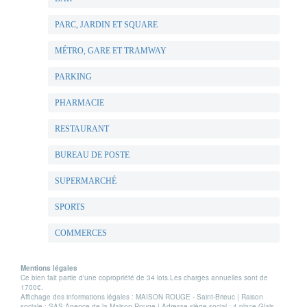
PARC, JARDIN ET SQUARE
MÉTRO, GARE ET TRAMWAY
PARKING
PHARMACIE
RESTAURANT
BUREAU DE POSTE
SUPERMARCHÉ
SPORTS
COMMERCES
Mentions légales
Ce bien fait partie d'une copropriété de 34 lots.Les charges annuelles sont de
1700€.
Affichage des informations légales : MAISON ROUGE - Saint-Brieuc | Raison
sociale : SAS Agence de la Maison Rouge | Adresse siège social : 4 place Glais