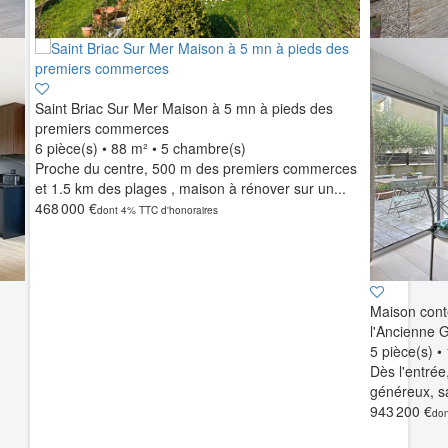
Saint Briac Sur Mer Maison à 5 mn à pieds des
premiers commerces
6 pièce(s)
•
88 m²
•
5 chambre(s)
Proche du centre, 500 m des premiers commerces
et 1.5 km des plages , maison à rénover sur un...
468 000 €
dont 4% TTC d'honoraires
Maison cont
l'Ancienne 
5 pièce(s)
•
Dès l'entrée
généreux, sa
943 200 €
don