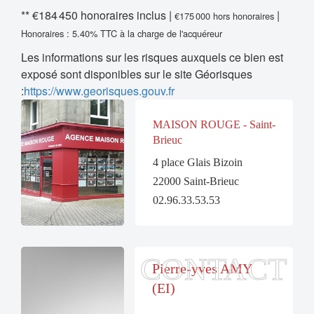
** €184 450
honoraires inclus
|
|
€175 000
hors honoraires
Honoraires : 5.40% TTC à la charge de l'acquéreur
Les informations sur les risques auxquels ce bien est
exposé sont disponibles sur le site Géorisques
:
https://www.georisques.gouv.fr
MAISON ROUGE - Saint-
Brieuc
4 place Glais Bizoin
22000 Saint-Brieuc
02.96.33.53.53
CONTACT
Pierre-yves AMY
(EI)