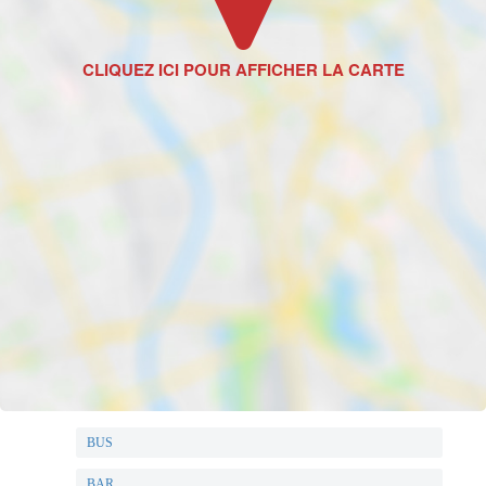
102 kWh/m2 par
an
Gaz Effet de Serre
A
Valeur Gaz Effet
de serre
3 Kg CO2/m2/an
BUS
BAR