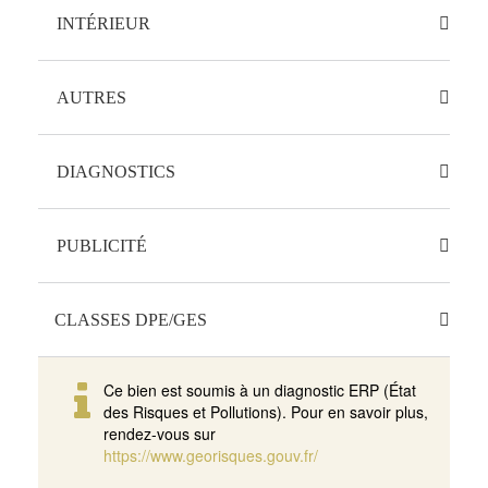
Bien soumis à
Surface
BARTHELEMY D
INTÉRIEUR
l'encadrement des
Oui
ANJOU
loyers
63.22 m2
Nombre pièces
AUTRES
Nb Lots
Pays
Non
Copropriété
3
Ascenseur
DIAGNOSTICS
France
Taxe Foncière
34
Chambres
Oui
Date
Etage
PUBLICITÉ
973 EUR
Dont lots
établissement
d'habitation
Audit Energétique
2
1
Biens d'exception
CLASSES DPE/GES
23
05/04/2026
Rez de chaussée
Non
Ce bien est soumis à un diagnostic ERP (État
des Risques et Pollutions). Pour en savoir plus,
Charges
Concerné par un
rendez-vous sur
annuelles (ALUR)
Etat des Risques
Non
https://www.georisques.gouv.fr/
et Pollutions