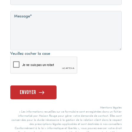
Méca. Chauffage
Etat général
Consommation
Convecteurs
énergie primaire
A Rafraîchir
Mode Chauffage
F
Vis à Vis
Veuillez cocher la case
Electrique
Valeur
consommation
Non
énergie finale
Eau chaude
Etat extérieur
204 kWh/m2 par
Ballon électrique
Envoyer
an
Bon
Mentions légales
Etat intérieur
Valeur
« Les informations recueillies sur ce formulaire sont enregistrées dans un fichier
informatisé par Maison Rouge pour gérer votre demande de contact. Elles sont
consommation
Fenêtres
conservées pour la durée nécessaire à la gestion de la relation client dans le respect
énergie primaire
des prescriptions légales applicables et sont destinées à nos conseillers
A rafraîchir
Conformément à la loi « informatique et libertés », vous pouvez exercer votre droit