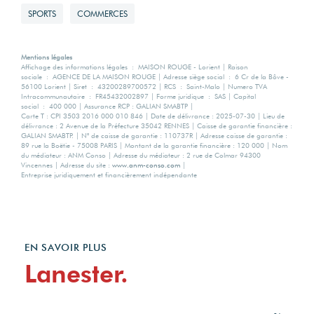
SPORTS
COMMERCES
48.9
Mentions légales
Affichage des informations légales : MAISON ROUGE - Lorient | Raison
sociale : AGENCE DE LA MAISON ROUGE | Adresse siège social : 6 Cr de la Bôve -
56100 Lorient | Siret : 43200289700572 | RCS : Saint-Malo | Numero TVA
Intracommunautaire : FR45432002897 | Forme juridique : SAS | Capital
social : 400 000 | Assurance RCP : GALIAN SMABTP |
Carte T : CPI 3503 2016 000 010 846 | Date de délivrance : 2025-07-30 | Lieu de
délivrance : 2 Avenue de la Préfecture 35042 RENNES | Caisse de garantie financière :
GALIAN SMABTP. | N° de caisse de garantie : 110737R | Adresse caisse de garantie :
89 rue la Boëtie - 75008 PARIS | Montant de la garantie financière : 120 000 | Nom
du médiateur : ANM Conso | Adresse du médiateur : 2 rue de Colmar 94300
Vincennes | Adresse du site :
www.anm-conso.com
|
Entreprise juridiquement et financièrement indépendante
EN SAVOIR PLUS
Lanester.