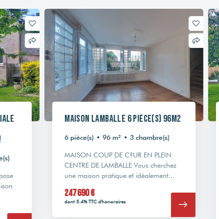
Maison Lamballe 6 pièce(s) 96m2
Mais
Vie d
6 pièce(s)
•
96 m²
•
3 chambre(s)
Lamb
MAISON COUP DE C?UR EN PLEIN
7 pièc
CENTRE DE LAMBALLE Vous cherchez
une maison pratique et idéalement...
Maiso
rapide
247 690 €
venez 
dont 5.4% TTC d'honoraires
342 5