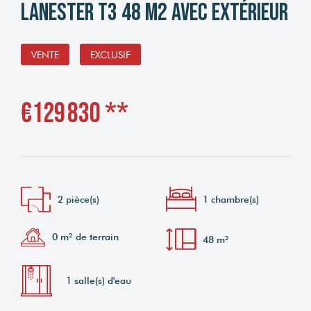
Lanester T3 48 m2 avec extérieur
VENTE
EXCLUSIF
€129 830
**
2 pièce(s)
1 chambre(s)
0 m² de terrain
48 m²
1 salle(s) d'eau