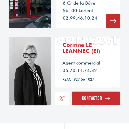
6 Cr de la Bôve
56100 Lorient
02.99.46.10.24
CONTACT
Corinne LE
LEANNEC (EI)
Agent commercial
06.70.11.74.42
RSAC :927 561 027
Contacter