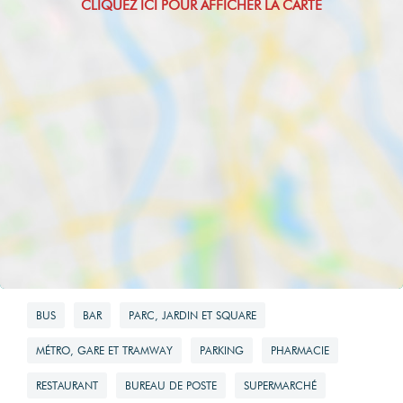
annuelles
d'énergie pour un
usage standard
1780 EUR
Montant maximum
estimé des
dépenses
annuelles
d'énergie pour un
usage standard
2410 EUR
BUS
BAR
PARC, JARDIN ET SQUARE
MÉTRO, GARE ET TRAMWAY
PARKING
PHARMACIE
Surface de
référence
RESTAURANT
BUREAU DE POSTE
SUPERMARCHÉ