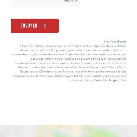
Consommation
Oui
énergie primaire
Envoyer
C
Mentions légales
Valeur
« Les informations recueillies sur ce formulaire sont enregistrées dans un fichier
informatisé par Maison Rouge pour gérer votre demande de contact. Elles sont
consommation
conservées pour la durée nécessaire à la gestion de la relation client dans le respect
énergie finale
des prescriptions légales applicables et sont destinées à nos conseillers
Conformément à la loi « informatique et libertés », vous pouvez exercer votre droit
d'accès aux données vous concernant et les faire rectifier en contactant Maison
Rouge contact@maison-rouge.fr. Nous vous informons de l'existence de la liste
155 kWh/m2 par
d'opposition au démarchage téléphonique « Bloctel », sur laquelle vous pouvez vous
inscrire ici :
https://www.bloctel.gouv.fr/
»
an
Valeur
consommation
énergie primaire
155 kWh/m2 par