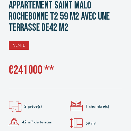
Appartement Saint Malo
Rochebonne T2 59 M2 avec une
terrasse de42 m2
VENTE
€241 000
**
2 pièce(s)
1 chambre(s)
42 m² de terrain
59 m²