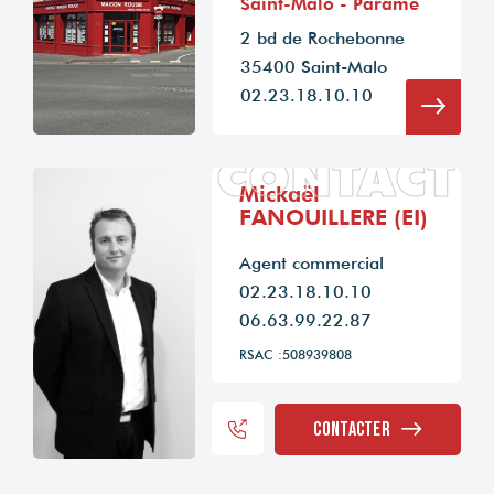
Saint-Malo - Paramé
2 bd de Rochebonne
35400 Saint-Malo
02.23.18.10.10
CONTACT
Mickaël
FANOUILLERE (EI)
Agent commercial
02.23.18.10.10
06.63.99.22.87
RSAC :508939808
Contacter