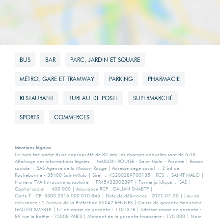
usage standard
960 EUR
BUS
BAR
PARC, JARDIN ET SQUARE
Montant maximum
estimé des
MÉTRO, GARE ET TRAMWAY
PARKING
PHARMACIE
dépenses
annuelles
RESTAURANT
BUREAU DE POSTE
SUPERMARCHÉ
d'énergie pour un
usage standard
SPORTS
COMMERCES
1330 EUR
Mentions légales
Ce bien fait partie d'une copropriété de 82 lots.Les charges annuelles sont de 670€.
Affichage des informations légales : MAISON ROUGE - Saint-Malo - Paramé | Raison
sociale : SAS Agence de la Maison Rouge | Adresse siège social : 2 bd de
Surface de
Rochebonne - 35400 Saint-Malo | Siret : 43200289700135 | RCS : SAINT MALO |
Numero TVA Intracommunautaire : FR45432002897 | Forme juridique : SAS |
référence
Capital social : 400 000 | Assurance RCP : GALIAN SMABTP |
Carte T : CPI 3503 2016 000 010 846 | Date de délivrance : 2022-07-30 | Lieu de
délivrance : 2 Avenue de la Préfecture 35042 RENNES | Caisse de garantie financière :
GALIAN SMABTP. | N° de caisse de garantie : 110737R | Adresse caisse de garantie :
59
89 rue la Boëtie - 75008 PARIS | Montant de la garantie financière : 120 000 | Nom