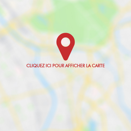
an
Gaz Effet de Serre
C
Valeur Gaz Effet
de serre
29 Kg
CO2/m2/an
Montant minimum
estimé des
dépenses
annuelles
d'énergie pour un