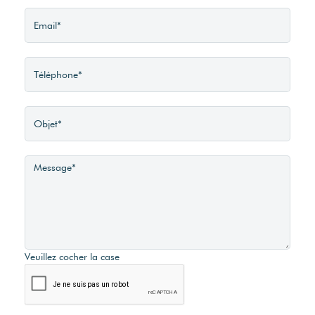
Accès Ecole
Oui
Plan de division
1.8 min
Eau ville
2
Possible
Téléphone
Possible
Servitude
Veuillez cocher la case
Non
Assainissement