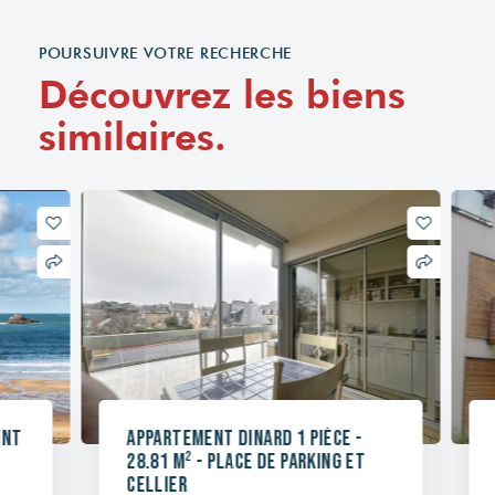
POURSUIVRE VOTRE RECHERCHE
Découvrez les biens
similaires.
Appartement Dinard 1 pièce -
Appa
28.81 m² - Place de parking et
pièce
Cellier