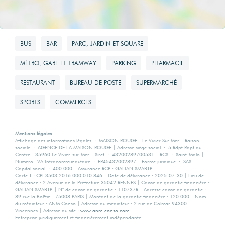
BUS
BAR
PARC, JARDIN ET SQUARE
MÉTRO, GARE ET TRAMWAY
PARKING
PHARMACIE
RESTAURANT
BUREAU DE POSTE
SUPERMARCHÉ
SPORTS
COMMERCES
Mentions légales
Affichage des informations légales : MAISON ROUGE - Le Vivier Sur Mer | Raison
sociale : AGENCE DE LA MAISON ROUGE | Adresse siège social : 5 Rdpt Rdpt du
Centre - 35960 Le Vivier-sur-Mer | Siret : 43200289700531 | RCS : Saint-Malo |
Numero TVA Intracommunautaire : FR45432002897 | Forme juridique : SAS |
Capital social : 400 000 | Assurance RCP : GALIAN SMABTP |
Carte T : CPI 3503 2016 000 010 846 | Date de délivrance : 2025-07-30 | Lieu de
délivrance : 2 Avenue de la Préfecture 35042 RENNES | Caisse de garantie financière :
GALIAN SMABTP. | N° de caisse de garantie : 110737R | Adresse caisse de garantie :
89 rue la Boëtie - 75008 PARIS | Montant de la garantie financière : 120 000 | Nom
du médiateur : ANM Conso | Adresse du médiateur : 2 rue de Colmar 94300
Vincennes | Adresse du site :
www.anm-conso.com
|
Entreprise juridiquement et financièrement indépendante