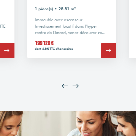
2 pièc
1 pièce(s)
•
28.81 m²
NOUV
Immeuble avec ascenseur -
ROUGE
Investissement locatif dans l'hyper
secte
centre de Dinard, venez découvrir ce...
de...
199 120 €
246 2
dont 4.8% TTC d'honoraires
dont 4.