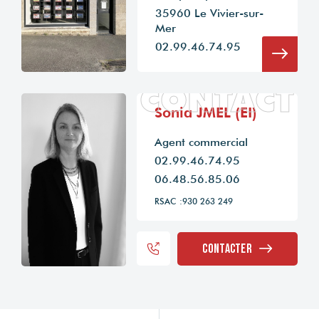
35960 Le Vivier-sur-
Mer
02.99.46.74.95
CONTACT
Sonia JMEL (EI)
Agent commercial
02.99.46.74.95
06.48.56.85.06
RSAC :930 263 249
Contacter