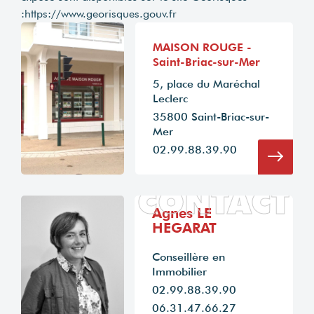
:
https://www.georisques.gouv.fr
MAISON ROUGE -
Saint-Briac-sur-Mer
5, place du Maréchal
Leclerc
35800 Saint-Briac-sur-
Mer
02.99.88.39.90
CONTACT
Agnes LE
HEGARAT
Conseillère en
Immobilier
02.99.88.39.90
06.31.47.66.27