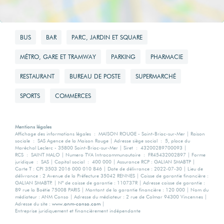
BUS
BAR
PARC, JARDIN ET SQUARE
MÉTRO, GARE ET TRAMWAY
PARKING
PHARMACIE
RESTAURANT
BUREAU DE POSTE
SUPERMARCHÉ
SPORTS
COMMERCES
Mentions légales
Affichage des informations légales : MAISON ROUGE - Saint-Briac-sur-Mer | Raison
sociale : SAS Agence de la Maison Rouge | Adresse siège social : 5, place du
Maréchal Leclerc - 35800 Saint-Briac-sur-Mer | Siret : 43200289700093 |
RCS : SAINT MALO | Numero TVA Intracommunautaire : FR45432002897 | Forme
juridique : SAS | Capital social : 400 000 | Assurance RCP : GALIAN SMABTP |
Carte T : CPI 3503 2016 000 010 846 | Date de délivrance : 2022-07-30 | Lieu de
délivrance : 2 Avenue de la Préfecture 35042 RENNES | Caisse de garantie financière :
GALIAN SMABTP. | N° de caisse de garantie : 110737R | Adresse caisse de garantie :
89 rue la Boëtie 75008 PARIS | Montant de la garantie financière : 120 000 | Nom du
médiateur : ANM Conso | Adresse du médiateur : 2 rue de Colmar 94300 Vincennes |
Adresse du site :
www.anm-conso.com
|
Entreprise juridiquement et financièrement indépendante