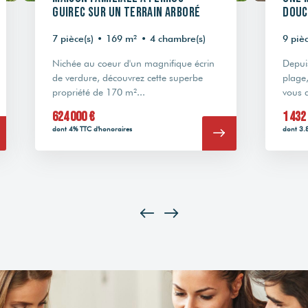
Guirec sur un terrain arboré
douc
7 pièce(s)
•
169 m²
•
4 chambre(s)
9 pièc
Nichée au coeur d'un magnifique écrin
Depuis
de verdure, découvrez cette superbe
plage,
propriété de 170 m²...
vous a
624 000 €
1 432
dont 4% TTC d'honoraires
dont 3.