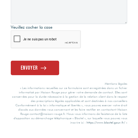
Veuillez cocher la case
Envoyer
Mentions légales
« Les informations recueillies sur ce formulaire sont enregistrées dans un fichier
informatisé par Maison Rouge pour gérer votre demande de contact. Elles sont
conservées pour la durée nécessaire à la gestion de la relation client dans le respect
des prescriptions légales applicables et sont destinées à nos conseillers
Conformément à la loi « informatique et libertés », vous pouvez exercer votre droit
d'accès aux données vous concernant et les faire rectifier en contactant Maison
Rouge contact@maison-rouge.fr. Nous vous informons de l'existence de la liste
d'opposition au démarchage téléphonique « Bloctel », sur laquelle vous pouvez vous
inscrire ici :
https://www.bloctel.gouv.fr/
»