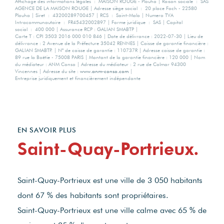
Affichage des informations légales : MAISON ROUGE - Plouha | Raison sociale : SAS
AGENCE DE LA MAISON ROUGE | Adresse siège social : 20 place Foch - 22580
Plouha | Siret : 43200289700457 | RCS : Saint-Malo | Numero TVA
Intracommunautaire : FR45432002897 | Forme juridique : SAS | Capital
social : 400 000 | Assurance RCP : GALIAN SMABTP |
Carte T : CPI 3503 2016 000 010 846 | Date de délivrance : 2022-07-30 | Lieu de
délivrance : 2 Avenue de la Préfecture 35042 RENNES | Caisse de garantie financière :
GALIAN SMABTP. | N° de caisse de garantie : 110737R | Adresse caisse de garantie :
89 rue la Boëtie - 75008 PARIS | Montant de la garantie financière : 120 000 | Nom
du médiateur : ANM Conso | Adresse du médiateur : 2 rue de Colmar 94300
Vincennes | Adresse du site :
www.anm-conso.com
|
Entreprise juridiquement et financièrement indépendante
EN SAVOIR PLUS
Saint-Quay-Portrieux.
Saint-Quay-Portrieux est une ville de 3 050 habitants
dont 67 % des habitants sont propriétaires.
Saint-Quay-Portrieux est une ville calme avec 65 % de