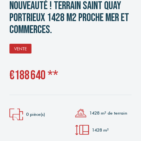
Nouveauté ! Terrain Saint Quay
Portrieux 1428 m2 proche mer et
commerces.
VENTE
€188 640
**
1428 m² de terrain
0 pièce(s)
1428 m²