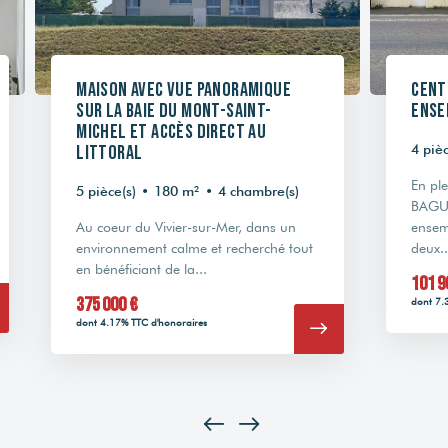
Maison avec vue panoramique
Cent
sur la baie du Mont-Saint-
ense
Michel et accès direct au
littoral
4 pièc
En pl
5 pièce(s)
•
180 m²
•
4 chambre(s)
BAGUE
Au coeur du Vivier-sur-Mer, dans un
ensem
environnement calme et recherché tout
deux..
en bénéficiant de la...
101 9
375 000 €
dont 7.
dont 4.17% TTC d'honoraires