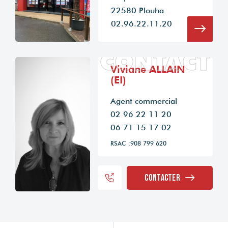
22580 Plouha
02.96.22.11.20
CONTACT
Viviane ALLAIN
(EI)
Agent commercial
02 96 22 11 20
06 71 15 17 02
RSAC :908 799 620
Contacter