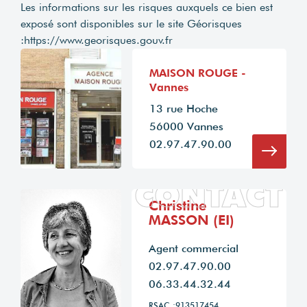
Les informations sur les risques auxquels ce bien est
exposé sont disponibles sur le site Géorisques
:
https://www.georisques.gouv.fr
MAISON ROUGE -
Vannes
13 rue Hoche
56000 Vannes
02.97.47.90.00
CONTACT
Christine
MASSON (EI)
Agent commercial
02.97.47.90.00
06.33.44.32.44
RSAC :913517454