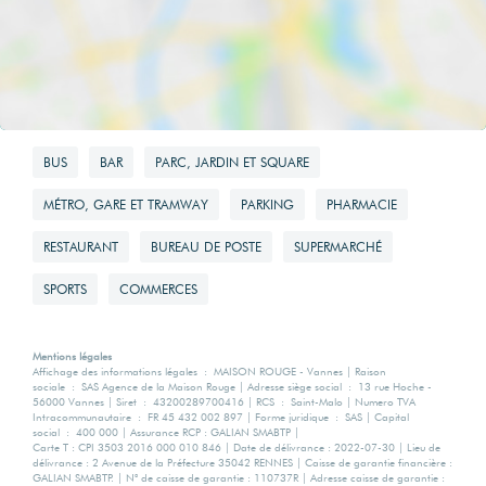
BUS
BAR
PARC, JARDIN ET SQUARE
MÉTRO, GARE ET TRAMWAY
PARKING
PHARMACIE
RESTAURANT
BUREAU DE POSTE
SUPERMARCHÉ
SPORTS
COMMERCES
Mentions légales
Affichage des informations légales : MAISON ROUGE - Vannes | Raison
sociale : SAS Agence de la Maison Rouge | Adresse siège social : 13 rue Hoche -
56000 Vannes | Siret : 43200289700416 | RCS : Saint-Malo | Numero TVA
Intracommunautaire : FR 45 432 002 897 | Forme juridique : SAS | Capital
social : 400 000 | Assurance RCP : GALIAN SMABTP |
Carte T : CPI 3503 2016 000 010 846 | Date de délivrance : 2022-07-30 | Lieu de
délivrance : 2 Avenue de la Préfecture 35042 RENNES | Caisse de garantie financière :
GALIAN SMABTP. | N° de caisse de garantie : 110737R | Adresse caisse de garantie :