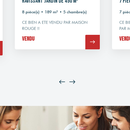
ravissant jardin de 450 m²
7 piè
8 pièce(s)
•
189 m²
•
5 chambre(s)
7 pièc
CE BIEN A ETE VENDU PAR MAISON
CE BI
ROUGE !!
PAR 
Vendu
Vend