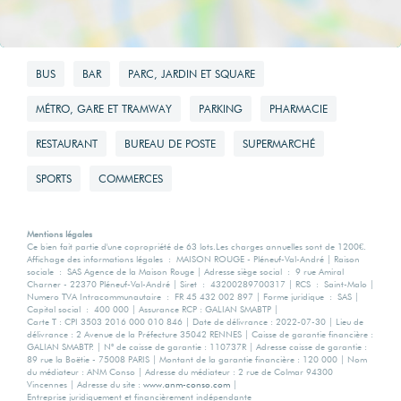
820 EUR
BUS
BAR
PARC, JARDIN ET SQUARE
MÉTRO, GARE ET TRAMWAY
PARKING
PHARMACIE
RESTAURANT
BUREAU DE POSTE
SUPERMARCHÉ
SPORTS
COMMERCES
Mentions légales
Ce bien fait partie d'une copropriété de 63 lots.Les charges annuelles sont de 1200€.
Affichage des informations légales : MAISON ROUGE - Pléneuf-Val-André | Raison
sociale : SAS Agence de la Maison Rouge | Adresse siège social : 9 rue Amiral
Charner - 22370 Pléneuf-Val-André | Siret : 43200289700317 | RCS : Saint-Malo |
Numero TVA Intracommunautaire : FR 45 432 002 897 | Forme juridique : SAS |
Capital social : 400 000 | Assurance RCP : GALIAN SMABTP |
Carte T : CPI 3503 2016 000 010 846 | Date de délivrance : 2022-07-30 | Lieu de
délivrance : 2 Avenue de la Préfecture 35042 RENNES | Caisse de garantie financière :
GALIAN SMABTP. | N° de caisse de garantie : 110737R | Adresse caisse de garantie :
89 rue la Boëtie - 75008 PARIS | Montant de la garantie financière : 120 000 | Nom
du médiateur : ANM Conso | Adresse du médiateur : 2 rue de Colmar 94300
Vincennes | Adresse du site :
www.anm-conso.com
|
Entreprise juridiquement et financièrement indépendante