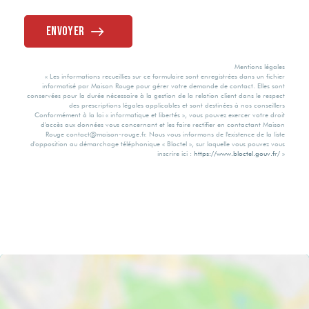
Collectif avec
comptage
27 kWh/m2 par
Accès PMR
individuel
Envoyer
Distance Mer
an
Aluminium Double
Vitrage
Oui
Mentions légales
Méca. Chauffage
Valeur
0.6 Km
« Les informations recueillies sur ce formulaire sont enregistrées dans un fichier
informatisé par Maison Rouge pour gérer votre demande de contact. Elles sont
consommation
Assainissement
conservées pour la durée nécessaire à la gestion de la relation client dans le respect
énergie primaire
des prescriptions légales applicables et sont destinées à nos conseillers
Au Sol
Distance Train
Conformément à la loi « informatique et libertés », vous pouvez exercer votre droit
d'accès aux données vous concernant et les faire rectifier en contactant Maison
Tout à l'égout
Rouge contact@maison-rouge.fr. Nous vous informons de l'existence de la liste
63 kWh/m2 par
d'opposition au démarchage téléphonique « Bloctel », sur laquelle vous pouvez vous
Mode Chauffage
inscrire ici :
https://www.bloctel.gouv.fr/
»
16 km
an
Géothermie
Gaz Effet de Serre
Eau chaude
A
Thermodynamique
Valeur Gaz Effet
de serre