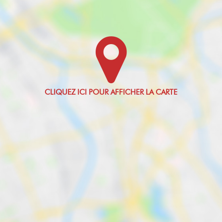
Etat intérieur
1 Kg CO2/m2/an
Très bon
Montant minimum
estimé des
Calme
dépenses
annuelles
d'énergie pour un
Oui
usage standard
Clair
580 EUR
Oui
Montant maximum
estimé des
dépenses
annuelles
d'énergie pour un
usage standard