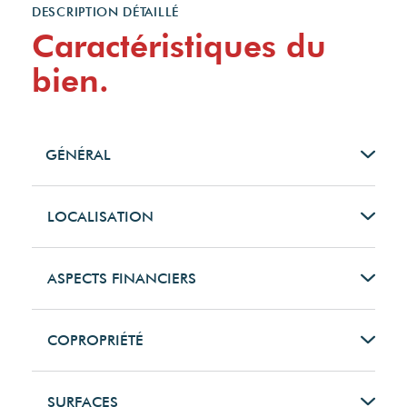
DESCRIPTION DÉTAILLÉ
Caractéristiques du
bien.
GÉNÉRAL
Type de bien
LOCALISATION
Appartement
Ville
ASPECTS FINANCIERS
Type de transaction
PLENEUF VAL
Prix
COPROPRIÉTÉ
ANDRE
A vendre
884340 EUR
Bien en
SURFACES
Pays