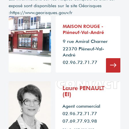
exposé sont disponibles sur le site Géorisques
:
https://www.georisques.gouv.fr
MAISON ROUGE -
Pléneuf-Val-André
9 rue Amiral Charner
22370 Pléneuf-Val-
André
02.96.72.71.77
CONTACT
Laure PENAULT
(EI)
Agent commercial
02.96.72.71.77
07.69.77.93.98