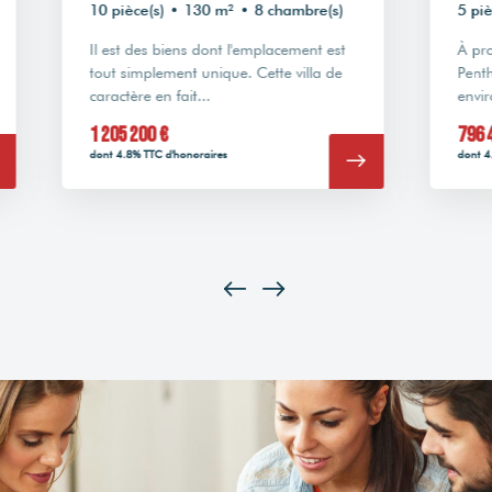
10 pièce(s)
•
130 m²
•
8 chambre(s)
5 pièc
Il est des biens dont l'emplacement est
À prox
tout simplement unique. Cette villa de
Penth
caractère en fait...
envir
1 205 200 €
796 4
dont 4.8% TTC d'honoraires
dont 4.