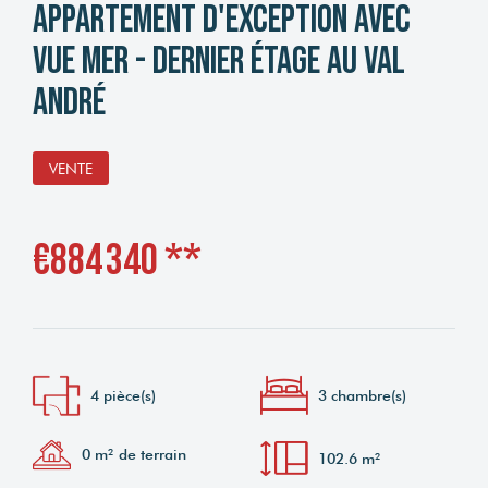
Appartement d'exception avec
vue mer - Dernier étage au Val
André
VENTE
€884 340
**
4 pièce(s)
3 chambre(s)
0 m² de terrain
102.6 m²