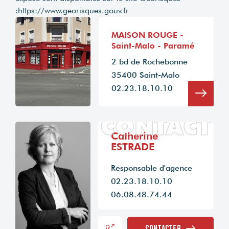
:
https://www.georisques.gouv.fr
MAISON ROUGE -
Saint-Malo - Paramé
2 bd de Rochebonne
35400 Saint-Malo
02.23.18.10.10
CONTACT
Catherine
ESTRADE
Responsable d'agence
02.23.18.10.10
06.08.48.74.44
Contacter