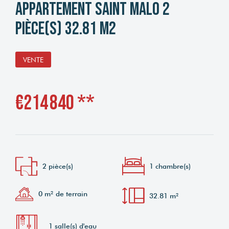
Appartement Saint Malo 2
pièce(s) 32.81 m2
VENTE
€214 840
**
2 pièce(s)
1 chambre(s)
0 m² de terrain
32.81 m²
1 salle(s) d'eau