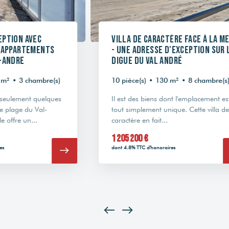
Villa de caractère face à la mer
Doma
- Une adresse d'exception sur la
mer 
digue du Val André
Bien
10 pièce(s)
•
130 m²
•
8 chambre(s)
5 pièc
Il est des biens dont l'emplacement est
À prox
tout simplement unique. Cette villa de
Penth
caractère en fait...
envir
1 205 200 €
796 4
dont 4.8% TTC d'honoraires
dont 4.