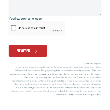
Convecteurs
Valeur
consommation
Veuillez cocher la case
énergie finale
Mode Chauffage
121 kWh/m2 par
Electrique
an
Envoyer
Eau chaude
Valeur
consommation
Mentions légales
énergie primaire
Ballon électrique
« Les informations recueillies sur ce formulaire sont enregistrées dans un fichier
informatisé par Maison Rouge pour gérer votre demande de contact. Elles sont
conservées pour la durée nécessaire à la gestion de la relation client dans le respect
des prescriptions légales applicables et sont destinées à nos conseillers
231 kWh/m2 par
Conformément à la loi « informatique et libertés », vous pouvez exercer votre droit
Etat intérieur
d'accès aux données vous concernant et les faire rectifier en contactant Maison
an
Rouge contact@maison-rouge.fr. Nous vous informons de l'existence de la liste
d'opposition au démarchage téléphonique « Bloctel », sur laquelle vous pouvez vous
inscrire ici :
https://www.bloctel.gouv.fr/
»
Très bon
Gaz Effet de Serre