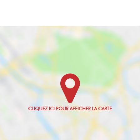
Clair
B
Oui
Valeur Gaz Effet
de serre
8 Kg CO2/m2/an
Montant minimum
estimé des
dépenses
annuelles
d'énergie pour un
usage standard
760 EUR