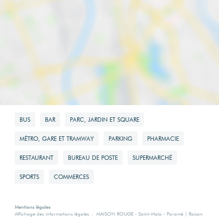
Montant maximum
estimé des
dépenses
annuelles
d'énergie pour un
usage standard
1070 EUR
Surface de
BUS
BAR
PARC, JARDIN ET SQUARE
référence
MÉTRO, GARE ET TRAMWAY
PARKING
PHARMACIE
32.81
RESTAURANT
BUREAU DE POSTE
SUPERMARCHÉ
SPORTS
COMMERCES
Mentions légales
Affichage des informations légales : MAISON ROUGE - Saint-Malo - Paramé | Raison