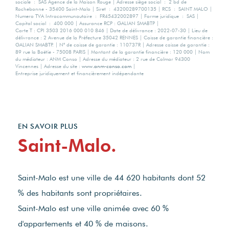
sociale : SAS Agence de la Maison Rouge | Adresse siège social : 2 bd de
Rochebonne - 35400 Saint-Malo | Siret : 43200289700135 | RCS : SAINT MALO |
Numero TVA Intracommunautaire : FR45432002897 | Forme juridique : SAS |
Capital social : 400 000 | Assurance RCP : GALIAN SMABTP |
Carte T : CPI 3503 2016 000 010 846 | Date de délivrance : 2022-07-30 | Lieu de
délivrance : 2 Avenue de la Préfecture 35042 RENNES | Caisse de garantie financière :
GALIAN SMABTP. | N° de caisse de garantie : 110737R | Adresse caisse de garantie :
89 rue la Boëtie - 75008 PARIS | Montant de la garantie financière : 120 000 | Nom
du médiateur : ANM Conso | Adresse du médiateur : 2 rue de Colmar 94300
Vincennes | Adresse du site :
www.anm-conso.com
|
Entreprise juridiquement et financièrement indépendante
EN SAVOIR PLUS
Saint-Malo.
Saint-Malo est une ville de 44 620 habitants dont 52
% des habitants sont propriétaires.
Saint-Malo est une ville animée avec 60 %
d'appartements et 40 % de maisons.