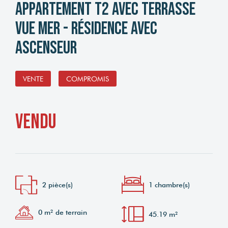
Appartement T2 avec terrasse
vue mer - Résidence avec
ascenseur
VENTE
COMPROMIS
vendu
2 pièce(s)
1 chambre(s)
0 m² de terrain
45.19 m²