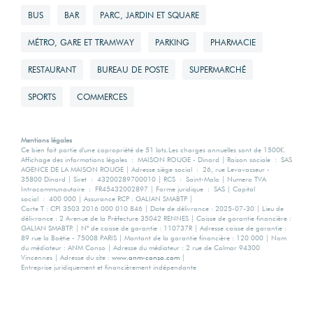
BUS
BAR
PARC, JARDIN ET SQUARE
MÉTRO, GARE ET TRAMWAY
PARKING
PHARMACIE
RESTAURANT
BUREAU DE POSTE
SUPERMARCHÉ
SPORTS
COMMERCES
Mentions légales
Ce bien fait partie d'une copropriété de 51 lots.Les charges annuelles sont de 1500€.
Affichage des informations légales : MAISON ROUGE - Dinard | Raison sociale : SAS
AGENCE DE LA MAISON ROUGE | Adresse siège social : 26, rue Levavasseur -
35800 Dinard | Siret : 43200289700010 | RCS : Saint-Malo | Numero TVA
Intracommunautaire : FR45432002897 | Forme juridique : SAS | Capital
social : 400 000 | Assurance RCP : GALIAN SMABTP |
Carte T : CPI 3503 2016 000 010 846 | Date de délivrance : 2025-07-30 | Lieu de
délivrance : 2 Avenue de la Préfecture 35042 RENNES | Caisse de garantie financière :
GALIAN SMABTP. | N° de caisse de garantie : 110737R | Adresse caisse de garantie :
89 rue la Boëtie - 75008 PARIS | Montant de la garantie financière : 120 000 | Nom
du médiateur : ANM Conso | Adresse du médiateur : 2 rue de Colmar 94300
Vincennes | Adresse du site :
www.anm-conso.com
|
Entreprise juridiquement et financièrement indépendante