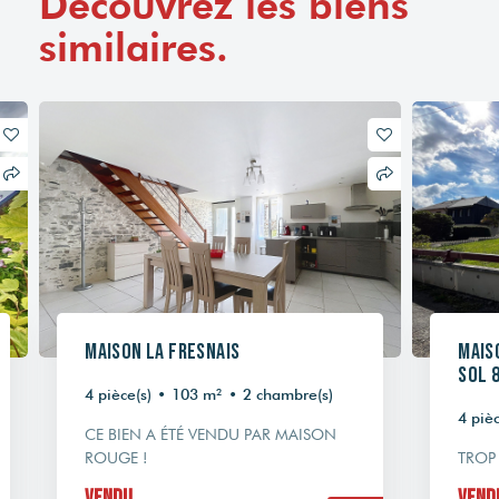
Découvrez les biens
similaires.
Maison La Fresnais
Mais
sol 
4 pièce(s)
•
103 m²
•
2 chambre(s)
4 pièc
CE BIEN A ÉTÉ VENDU PAR MAISON
ROUGE !
TROP 
Vendu
Vend