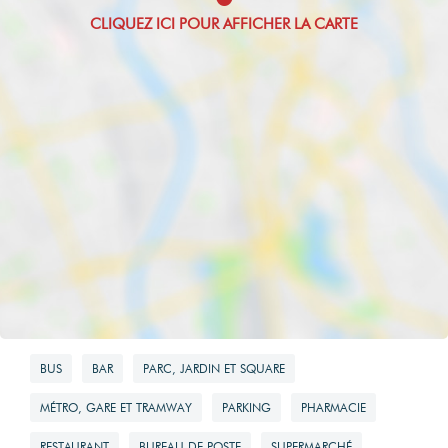
Montant maximum
estimé des
dépenses
annuelles
d'énergie pour un
usage standard
1050 EUR
BUS
BAR
PARC, JARDIN ET SQUARE
MÉTRO, GARE ET TRAMWAY
PARKING
PHARMACIE
RESTAURANT
BUREAU DE POSTE
SUPERMARCHÉ