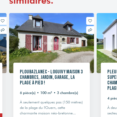
similaires.
Ploubazlanec - Loguivy Maison 3
Pleub
chambres, jardin, garage, la
Supe
plage à pied !
cham
plage
6 pièce(s)
•
100 m²
•
3 chambre(s)
4 pièc
À seulement quelques pas (150 mètres)
de la plage du l'Ouern, cette
À deu
charmante maison néo-bretonne...
secteu