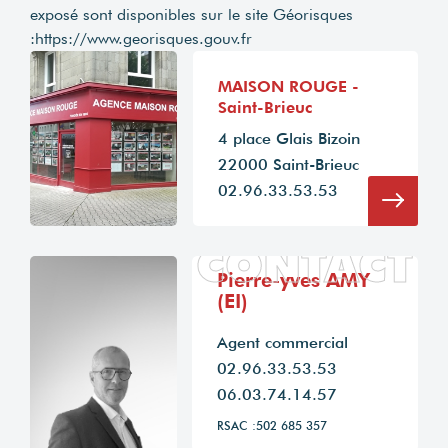
exposé sont disponibles sur le site Géorisques
:
https://www.georisques.gouv.fr
MAISON ROUGE -
Saint-Brieuc
4 place Glais Bizoin
22000 Saint-Brieuc
02.96.33.53.53
CONTACT
Pierre-yves AMY
(EI)
Agent commercial
02.96.33.53.53
06.03.74.14.57
RSAC :502 685 357