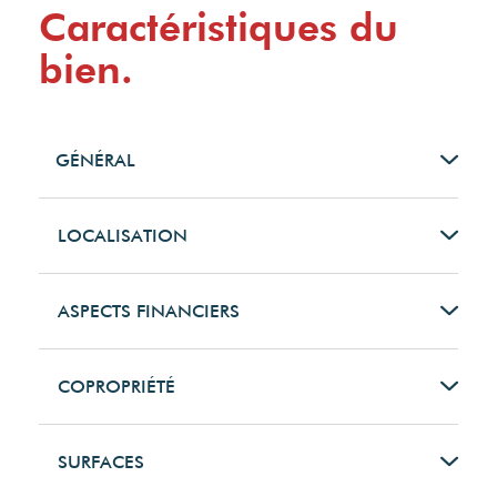
Caractéristiques du
bien.
GÉNÉRAL
Type de bien
LOCALISATION
Appartement
Code postal
ASPECTS FINANCIERS
Type de transaction
35000
Prix
COPROPRIÉTÉ
A vendre
Ville
121960 EUR
Bien en
SURFACES
copropriété