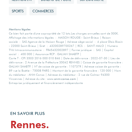
SPORTS
COMMERCES
Mentions légales
Ce bien fait partie d'une copropriété de 12 lots.Les charges annuelles sont de 500€.
Affichage des informations légales : MAISON ROUGE - Saint-Brieuc | Raison
sociale : SAS Agence de la Maison Rouge | Adresse siège social : 4 place Glais Bizoin
- 22000 Saint-Brieuc | Siret : 43200289700267 | RCS : SAINT MALO | Numero
TVA Intracommunautaire : FR45432002897 | Forme juridique : SAS | Capital
social : 400 000 | Assurance RCP : GALIAN SMABTP |
Carte T : CPI 3503 2016 000 010 846 | Date de délivrance : 2022-07-30 | Lieu de
délivrance : 2 Avenue de la Préfecture 35042 RENNES | Caisse de garantie financière :
GALIAN SMABTP. | N° de caisse de garantie : 110737R | Adresse caisse de garantie :
89 rue la Boëtie - 75008 PARIS | Montant de la garantie financière : 120 000 | Nom
du médiateur : ANM Conso | Adresse du médiateur : 2 rue de Colmar 94300
Vincennes | Adresse du site :
www.anm-conso.com
|
Entreprise juridiquement et financièrement indépendante
EN SAVOIR PLUS
Rennes.