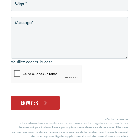
13/07/2024
Consommation
énergie primaire
D
Veuillez cocher la case
Valeur
consommation
énergie primaire
261 kWh/m2 par
Envoyer
an
Mentions légales
Gaz Effet de Serre
« Les informations recueillies sur ce formulaire sont enregistrées dans un fichier
informatisé par Maison Rouge pour gérer votre demande de contact. Elles sont
conservées pour la durée nécessaire à la gestion de la relation client dans le respect
des prescriptions légales applicables et sont destinées à nos conseillers