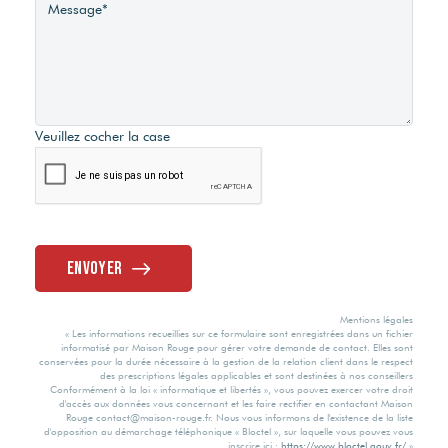
Veuillez cocher la case
Envoyer
Mentions légales
« Les informations recueillies sur ce formulaire sont enregistrées dans un fichier
informatisé par Maison Rouge pour gérer votre demande de contact. Elles sont
conservées pour la durée nécessaire à la gestion de la relation client dans le respect
des prescriptions légales applicables et sont destinées à nos conseillers
Conformément à la loi « informatique et libertés », vous pouvez exercer votre droit
d'accès aux données vous concernant et les faire rectifier en contactant Maison
Rouge contact@maison-rouge.fr. Nous vous informons de l'existence de la liste
d'opposition au démarchage téléphonique « Bloctel », sur laquelle vous pouvez vous
inscrire ici :
https://www.bloctel.gouv.fr/
»