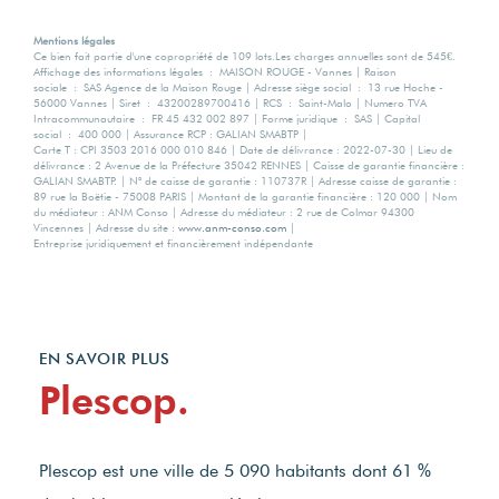
Mentions légales
Ce bien fait partie d'une copropriété de 109 lots.Les charges annuelles sont de 545€.
Affichage des informations légales : MAISON ROUGE - Vannes | Raison
sociale : SAS Agence de la Maison Rouge | Adresse siège social : 13 rue Hoche -
56000 Vannes | Siret : 43200289700416 | RCS : Saint-Malo | Numero TVA
Intracommunautaire : FR 45 432 002 897 | Forme juridique : SAS | Capital
social : 400 000 | Assurance RCP : GALIAN SMABTP |
Carte T : CPI 3503 2016 000 010 846 | Date de délivrance : 2022-07-30 | Lieu de
délivrance : 2 Avenue de la Préfecture 35042 RENNES | Caisse de garantie financière :
GALIAN SMABTP. | N° de caisse de garantie : 110737R | Adresse caisse de garantie :
89 rue la Boëtie - 75008 PARIS | Montant de la garantie financière : 120 000 | Nom
du médiateur : ANM Conso | Adresse du médiateur : 2 rue de Colmar 94300
Vincennes | Adresse du site :
www.anm-conso.com
|
Entreprise juridiquement et financièrement indépendante
EN SAVOIR PLUS
Plescop.
Plescop est une ville de 5 090 habitants dont 61 %