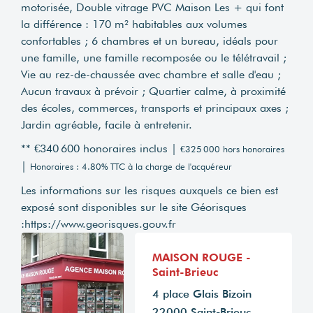
motorisée, Double vitrage PVC Maison Les + qui font
la différence : 170 m² habitables aux volumes
confortables ; 6 chambres et un bureau, idéals pour
une famille, une famille recomposée ou le télétravail ;
Vie au rez-de-chaussée avec chambre et salle d'eau ;
Aucun travaux à prévoir ; Quartier calme, à proximité
des écoles, commerces, transports et principaux axes ;
Jardin agréable, facile à entretenir.
** €340 600
honoraires inclus
|
€325 000
hors honoraires
|
Honoraires : 4.80% TTC à la charge de l'acquéreur
Les informations sur les risques auxquels ce bien est
exposé sont disponibles sur le site Géorisques
:
https://www.georisques.gouv.fr
MAISON ROUGE -
Saint-Brieuc
4 place Glais Bizoin
22000 Saint-Brieuc