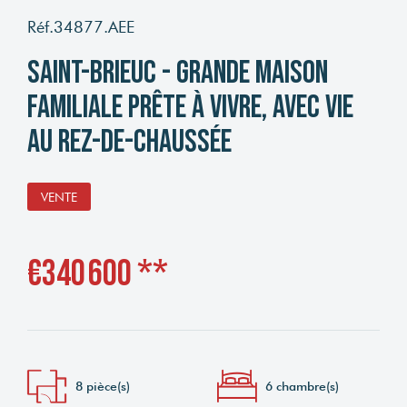
Réf.34877.AEE
SAINT-BRIEUC - Grande maison
familiale prête à vivre, avec vie
au rez-de-chaussée
VENTE
€340 600
**
8 pièce(s)
6 chambre(s)