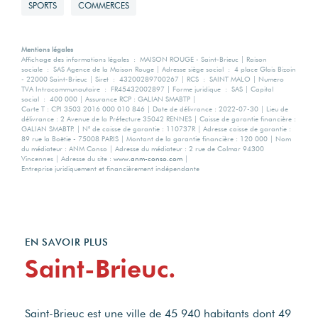
SPORTS
COMMERCES
Mentions légales
Affichage des informations légales : MAISON ROUGE - Saint-Brieuc | Raison
sociale : SAS Agence de la Maison Rouge | Adresse siège social : 4 place Glais Bizoin
- 22000 Saint-Brieuc | Siret : 43200289700267 | RCS : SAINT MALO | Numero
TVA Intracommunautaire : FR45432002897 | Forme juridique : SAS | Capital
social : 400 000 | Assurance RCP : GALIAN SMABTP |
Carte T : CPI 3503 2016 000 010 846 | Date de délivrance : 2022-07-30 | Lieu de
délivrance : 2 Avenue de la Préfecture 35042 RENNES | Caisse de garantie financière :
GALIAN SMABTP. | N° de caisse de garantie : 110737R | Adresse caisse de garantie :
89 rue la Boëtie - 75008 PARIS | Montant de la garantie financière : 120 000 | Nom
du médiateur : ANM Conso | Adresse du médiateur : 2 rue de Colmar 94300
Vincennes | Adresse du site :
www.anm-conso.com
|
Entreprise juridiquement et financièrement indépendante
EN SAVOIR PLUS
Saint-Brieuc.
Saint-Brieuc est une ville de 45 940 habitants dont 49