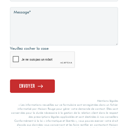
Exposition Séjour
Valeur
Sortie RJ45 dans
Non
consommation
chaque chambre
énergie finale
OUEST
Etat extérieur
Portail électrique
157 kWh/m2 par
Séjour Double
an
Bon
Veuillez cocher la case
Oui
Oui
Valeur
Construction
consommation
énergie primaire
Type Chauffage
Parpaing
Envoyer
163.7 kWh/m2
Individuel
Style
par an
Mentions légales
« Les informations recueillies sur ce formulaire sont enregistrées dans un fichier
informatisé par Maison Rouge pour gérer votre demande de contact. Elles sont
Méca. Chauffage
conservées pour la durée nécessaire à la gestion de la relation client dans le respect
Gaz Effet de Serre
Contemporain
des prescriptions légales applicables et sont destinées à nos conseillers
Conformément à la loi « informatique et libertés », vous pouvez exercer votre droit
d'accès aux données vous concernant et les faire rectifier en contactant Maison