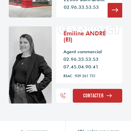
02.96.33.53.53
CONTACT
Émiline ANDRÉ
(EI)
Agent commercial
02.96.33.53.53
07.45.04.90.41
RSAC :939 261 731
Contacter