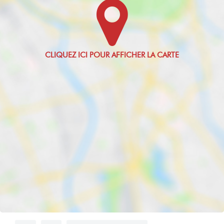
Valeur Gaz Effet
Clair
de serre
Oui
18 Kg
CO2/m2/an
Montant minimum
estimé des
dépenses
annuelles
d'énergie pour un
usage standard
3000 EUR
Montant maximum
estimé des