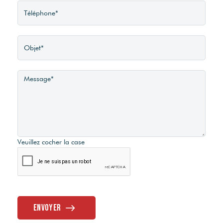
Diagnostic
EST - OUEST
Energétique
Séjour Double
04/06/2026
Oui
Consommation
énergie primaire
Type Chauffage
C
Individuel
Veuillez cocher la case
Consommation
énergie finale
Méca. Chauffage
C
Radiateur
Envoyer
Valeur