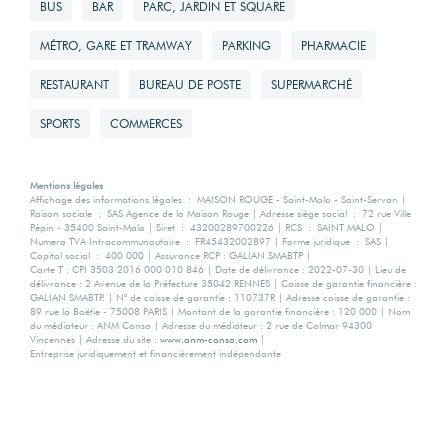
BUS
BAR
PARC, JARDIN ET SQUARE
dépenses
annuelles
MÉTRO, GARE ET TRAMWAY
PARKING
PHARMACIE
d'énergie pour un
usage standard
RESTAURANT
BUREAU DE POSTE
SUPERMARCHÉ
SPORTS
COMMERCES
4140 EUR
Mentions légales
Surface de
Affichage des informations légales : MAISON ROUGE - Saint-Malo - Saint-Servan |
Raison sociale : SAS Agence de la Maison Rouge | Adresse siège social : 72 rue Ville
référence
Pépin - 35400 Saint-Malo | Siret : 43200289700226 | RCS : SAINT MALO |
Numero TVA Intracommunautaire : FR45432002897 | Forme juridique : SAS |
Capital social : 400 000 | Assurance RCP : GALIAN SMABTP |
Carte T : CPI 3503 2016 000 010 846 | Date de délivrance : 2022-07-30 | Lieu de
241.19
délivrance : 2 Avenue de la Préfecture 35042 RENNES | Caisse de garantie financière :
GALIAN SMABTP. | N° de caisse de garantie : 110737R | Adresse caisse de garantie :
89 rue la Boëtie - 75008 PARIS | Montant de la garantie financière : 120 000 | Nom
du médiateur : ANM Conso | Adresse du médiateur : 2 rue de Colmar 94300
Vincennes | Adresse du site :
www.anm-conso.com
|
Entreprise juridiquement et financièrement indépendante