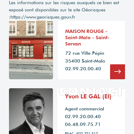
Les informations sur les risques auxquels ce bien est
exposé sont disponibles sur le site Géorisques
:
https://www.georisques.gouv.fr
MAISON ROUGE -
Saint-Malo - Saint-
Servan
72 rue Ville Pépin
35400 Saint-Malo
02.99.20.00.40
CONTACT
Yvon LE GAL (EI)
Agent commercial
02.99.20.00.40
06.48.09.75.71
RSAC :932 721 517