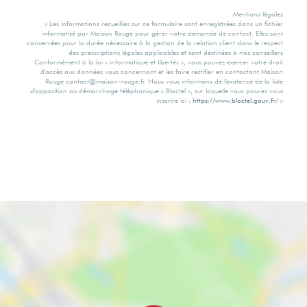
Mode Chauffage
consommation
Mentions légales
énergie finale
« Les informations recueillies sur ce formulaire sont enregistrées dans un fichier
informatisé par Maison Rouge pour gérer votre demande de contact. Elles sont
conservées pour la durée nécessaire à la gestion de la relation client dans le respect
Gaz de ville
des prescriptions légales applicables et sont destinées à nos conseillers
126 kWh/m2 par
Conformément à la loi « informatique et libertés », vous pouvez exercer votre droit
d'accès aux données vous concernant et les faire rectifier en contactant Maison
an
Rouge contact@maison-rouge.fr. Nous vous informons de l'existence de la liste
Eau chaude
d'opposition au démarchage téléphonique « Bloctel », sur laquelle vous pouvez vous
inscrire ici :
https://www.bloctel.gouv.fr/
»
Valeur
Chaudière
consommation
énergie primaire
Etat intérieur
156 kWh/m2 par
an
Bon
Gaz Effet de Serre
Calme
C
Oui