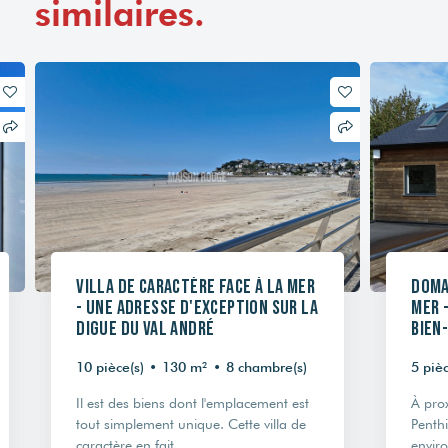
similaires.
Villa de caractère face à la mer
Doma
- Une adresse d'exception sur la
mer 
digue du Val André
Bien
10 pièce(s)
•
130 m²
•
8 chambre(s)
5 pièc
Il est des biens dont l'emplacement est
À prox
tout simplement unique. Cette villa de
Penth
caractère en fait...
envir