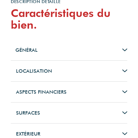
DESCRIPTION DÉTAILLÉ
Caractéristiques du
bien.
GÉNÉRAL
Type de bien
LOCALISATION
Maison
Code postal
ASPECTS FINANCIERS
Type de transaction
35730
Prix
SURFACES
A vendre
Ville
843200 EUR
Surface
EXTÉRIEUR