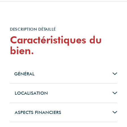
DESCRIPTION DÉTAILLÉ
Caractéristiques du
bien.
GÉNÉRAL
Type de bien
LOCALISATION
Maison
Code postal
ASPECTS FINANCIERS
Type de transaction