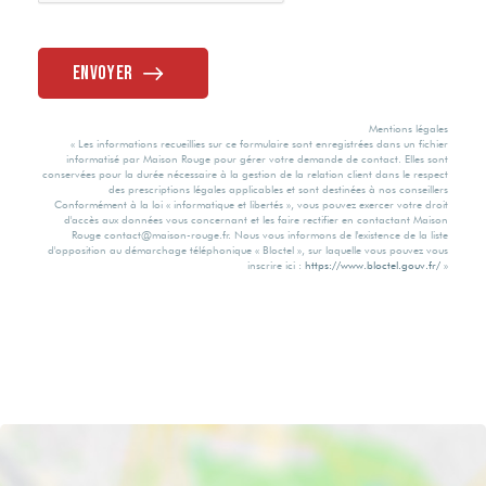
Eau chaude
73 kWh/m2 par
Envoyer
an
Ballon électrique
Mentions légales
Valeur
« Les informations recueillies sur ce formulaire sont enregistrées dans un fichier
informatisé par Maison Rouge pour gérer votre demande de contact. Elles sont
consommation
Etat intérieur
conservées pour la durée nécessaire à la gestion de la relation client dans le respect
énergie primaire
des prescriptions légales applicables et sont destinées à nos conseillers
Conformément à la loi « informatique et libertés », vous pouvez exercer votre droit
d'accès aux données vous concernant et les faire rectifier en contactant Maison
Rénové
Rouge contact@maison-rouge.fr. Nous vous informons de l'existence de la liste
139 kWh/m2 par
d'opposition au démarchage téléphonique « Bloctel », sur laquelle vous pouvez vous
inscrire ici :
https://www.bloctel.gouv.fr/
»
an
Calme
Gaz Effet de Serre
Oui
A
Clair
Valeur Gaz Effet