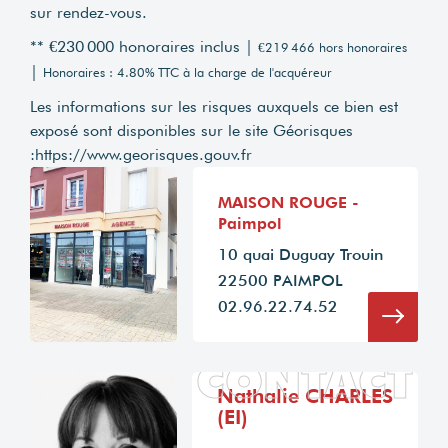
sur rendez-vous.
** €230 000
honoraires inclus
|
€219 466
hors honoraires
|
Honoraires : 4.80% TTC à la charge de l'acquéreur
Les informations sur les risques auxquels ce bien est
exposé sont disponibles sur le site Géorisques
:
https://www.georisques.gouv.fr
MAISON ROUGE -
Paimpol
10 quai Duguay Trouin
22500 PAIMPOL
02.96.22.74.52
CONTACT
Nathalie CHARLES
(EI)