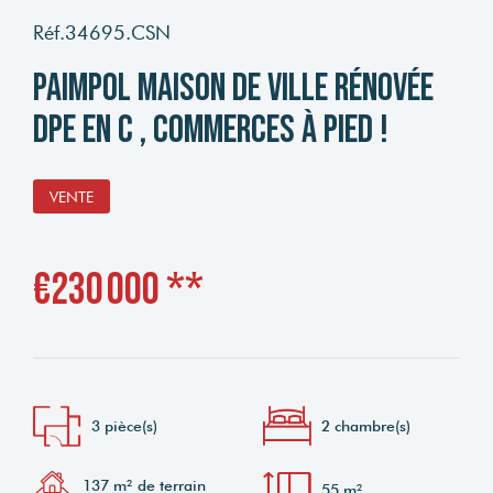
Réf.34695.CSN
PAIMPOL Maison de ville rénovée
DPE en C , Commerces à pied !
VENTE
€230 000
**
3 pièce(s)
2 chambre(s)
137 m² de terrain
55 m²