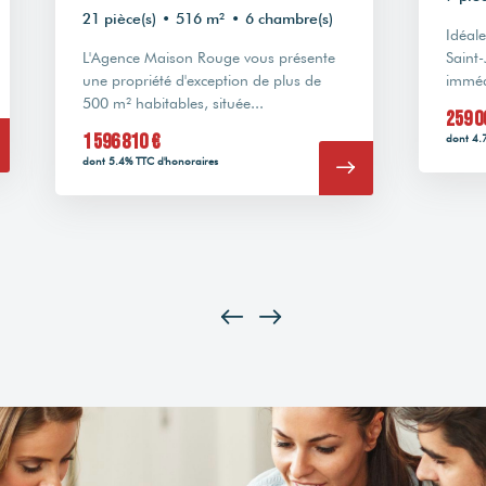
21 pièce(s)
•
516 m²
•
6 chambre(s)
Idéal
L'Agence Maison Rouge vous présente
Saint
une propriété d'exception de plus de
imméd
500 m² habitables, située...
259 0
1 596 810 €
dont 4.
dont 5.4% TTC d'honoraires