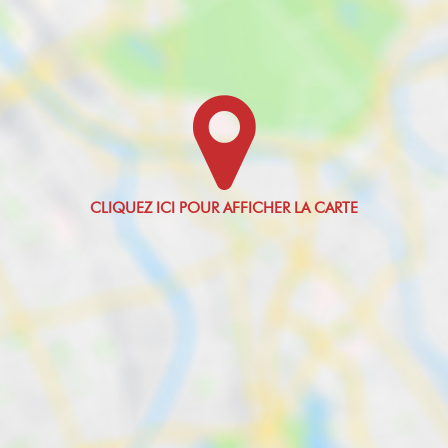
Oui
de serre
5 Kg CO2/m2/an
Montant minimum
estimé des
dépenses
annuelles
d'énergie pour un
usage standard
760 EUR
Montant maximum
estimé des
dépenses
annuelles
d'énergie pour un