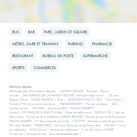
usage standard
1090 EUR
BUS
BAR
PARC, JARDIN ET SQUARE
Surface de
MÉTRO, GARE ET TRAMWAY
PARKING
PHARMACIE
référence
RESTAURANT
BUREAU DE POSTE
SUPERMARCHÉ
55
SPORTS
COMMERCES
Mentions légales
Affichage des informations légales : MAISON ROUGE - Paimpol | Raison
sociale : SAS AGENCE DE LA MAISON ROUGE | Adresse siège social : 10 quai
Duguay Trouin - 22500 PAIMPOL | Siret : 43200289700473 | RCS : Saint-Malo |
Numero TVA Intracommunautaire : FR45432002897 | Forme juridique : SAS |
Capital social : 400 000 | Assurance RCP : GALIAN SMABTP |
Carte T : CPI 3503 2016 000 010 846 | Date de délivrance : 2022-07-30 | Lieu de
délivrance : 2 Avenue de la Préfecture 35042 RENNES | Caisse de garantie financière :
GALIAN SMABTP. | N° de caisse de garantie : 110737R | Adresse caisse de garantie :
89 rue la Boëtie - 75008 PARIS | Montant de la garantie financière : 120 000 | Nom
du médiateur : ANM Conso | Adresse du médiateur : 2 rue de Colmar 94300
Vincennes | Adresse du site :
www.anm-conso.com
|