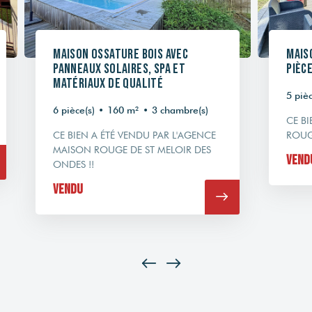
Maison ossature bois avec
Mais
panneaux solaires, SPA et
pièce
matériaux de qualité
5 pièc
6 pièce(s)
•
160 m²
•
3 chambre(s)
CE B
CE BIEN A ÉTÉ VENDU PAR L'AGENCE
ROUG
MAISON ROUGE DE ST MELOIR DES
Vend
ONDES !!
Vendu