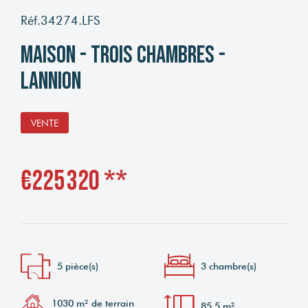
Réf.34274.LFS
Maison - Trois chambres -
LANNION
VENTE
€225 320
**
5 pièce(s)
3 chambre(s)
1030 m² de terrain
85.5 m²