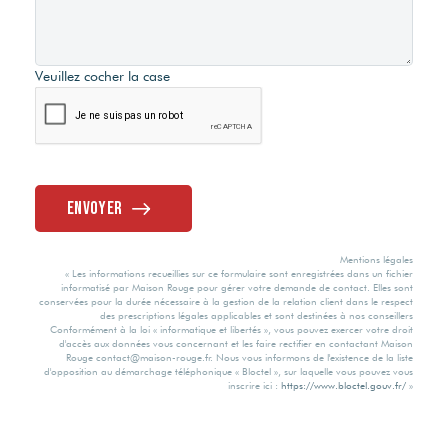
Consommation
énergie finale
Type Chauffage
Etat de l'installation
Veuillez cocher la case
d'assainissement -
G
Collectif
Individuel
(préconisations à
suivre en fonction
Valeur
du compte rendu)
Méca. Chauffage
consommation
énergie finale
Envoyer
2
Radiateur
Mentions légales
356 kWh/m2 par
« Les informations recueillies sur ce formulaire sont enregistrées dans un fichier
an
Justificatif d'identité
informatisé par Maison Rouge pour gérer votre demande de contact. Elles sont
Mode Chauffage
conservées pour la durée nécessaire à la gestion de la relation client dans le respect
(copie carte
des prescriptions légales applicables et sont destinées à nos conseillers
d'identité,
Conformément à la loi « informatique et libertés », vous pouvez exercer votre droit
Valeur
d'accès aux données vous concernant et les faire rectifier en contactant Maison
passeport)
Fuel + électrique
Rouge contact@maison-rouge.fr. Nous vous informons de l'existence de la liste
consommation
d'opposition au démarchage téléphonique « Bloctel », sur laquelle vous pouvez vous
énergie primaire
inscrire ici :
https://www.bloctel.gouv.fr/
»
2
Cheminée
361 kWh/m2 par