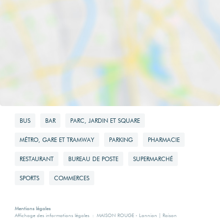
d'énergie pour un
usage standard
Attestation
successorale (en
3910 EUR
cas de succession,
donation,
adjudication, etc
Montant maximum
...)
estimé des
dépenses
annuelles
2
d'énergie pour un
usage standard
BUS
BAR
PARC, JARDIN ET SQUARE
Plan cadastral
MÉTRO, GARE ET TRAMWAY
PARKING
PHARMACIE
5300 EUR
RESTAURANT
BUREAU DE POSTE
SUPERMARCHÉ
2
SPORTS
COMMERCES
Surface de
Plan Maison
référence
Mentions légales
Affichage des informations légales : MAISON ROUGE - Lannion | Raison