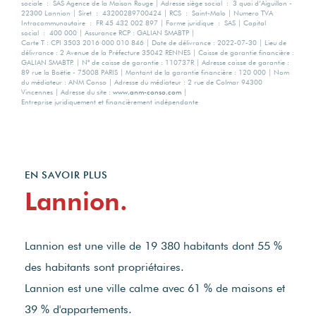
2
85.5
sociale : SAS Agence de la Maison Rouge | Adresse siège social : 3 quai d’Aiguillon -
22300 Lannion | Siret : 43200289700424 | RCS : Saint-Malo | Numero TVA
Intracommunautaire : FR 45 432 002 897 | Forme juridique : SAS | Capital
social : 400 000 | Assurance RCP : GALIAN SMABTP |
Carte T : CPI 3503 2016 000 010 846 | Date de délivrance : 2022-07-30 | Lieu de
délivrance : 2 Avenue de la Préfecture 35042 RENNES | Caisse de garantie financière :
GALIAN SMABTP. | N° de caisse de garantie : 110737R | Adresse caisse de garantie :
89 rue la Boëtie - 75008 PARIS | Montant de la garantie financière : 120 000 | Nom
du médiateur : ANM Conso | Adresse du médiateur : 2 rue de Colmar 94300
Vincennes | Adresse du site :
www.anm-conso.com
|
Entreprise juridiquement et financièrement indépendante
EN SAVOIR PLUS
Lannion.
Lannion est une ville de 19 380 habitants dont 55 %
des habitants sont propriétaires.
Lannion est une ville calme avec 61 % de maisons et
39 % d'appartements.