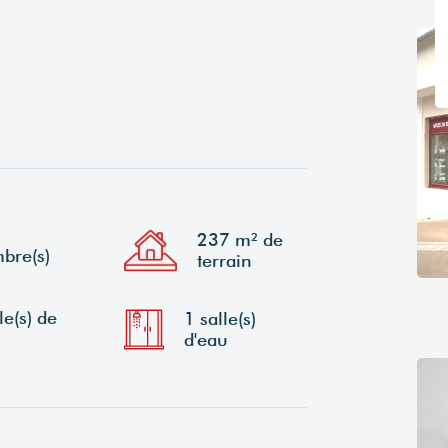
237 m² de
bre(s)
terrain
le(s) de
1 salle(s)
d'eau