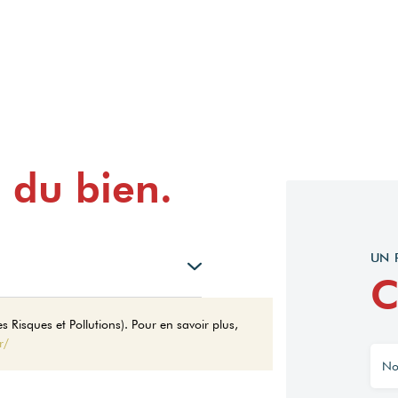
 du bien.
UN 
C
Montant estimé des dépenses
 Risques et Pollutions). Pour en savoir plus,
annuelles d'énergie pour un
r/
usage standard entre 2140€
et 2950€. indexées aux
années 2021,2022 et 2023