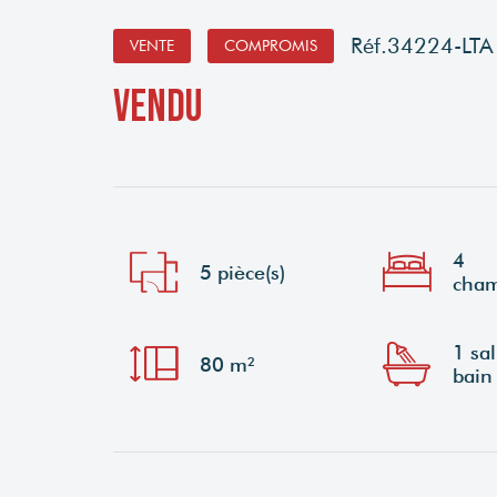
Réf.34224-LTA
VENTE
COMPROMIS
vendu
4
5 pièce(s)
cham
1 sal
80 m²
bain