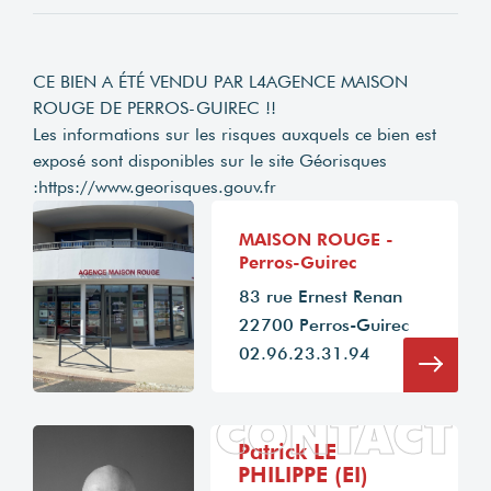
CE BIEN A ÉTÉ VENDU PAR L4AGENCE MAISON
ROUGE DE PERROS-GUIREC !!
Les informations sur les risques auxquels ce bien est
exposé sont disponibles sur le site Géorisques
:
https://www.georisques.gouv.fr
MAISON ROUGE -
Perros-Guirec
83 rue Ernest Renan
22700 Perros-Guirec
02.96.23.31.94
CONTACT
Patrick LE
PHILIPPE (EI)