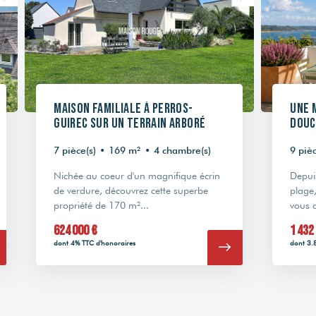
Maison familiale à Perros-
Une 
Guirec sur un terrain arboré
douc
7 pièce(s)
•
169 m²
•
4 chambre(s)
9 pièc
Nichée au coeur d'un magnifique écrin
Depuis
de verdure, découvrez cette superbe
plage,
propriété de 170 m²...
vous a
624 000 €
1 432
dont 4% TTC d'honoraires
dont 3.