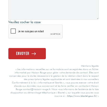
Veuillez cocher la case
Envoyer
Mentions légales
« Les informations recueillies sur ce formulaire sont enregistrées dans un fichier
informatisé par Maison Rouge pour gérer votre demande de contact. Elles sont
conservées pour la durée nécessaire à la gestion de la relation client dans le respect
des prescriptions légales applicables et sont destinées à nos conseillers
Conformément à la loi « informatique et libertés », vous pouvez exercer votre droit
d'accès aux données vous concernant et les faire rectifier en contactant Maison
Rouge contact@maison-rouge.fr. Nous vous informons de l'existence de la liste
d'opposition au démarchage téléphonique « Bloctel », sur laquelle vous pouvez vous
inscrire ici :
https://www.bloctel.gouv.fr/
»