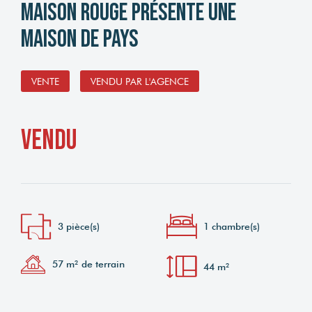
Maison Rouge présente une
maison de pays
VENTE
VENDU PAR L'AGENCE
vendu
3 pièce(s)
1 chambre(s)
57 m² de terrain
44 m²