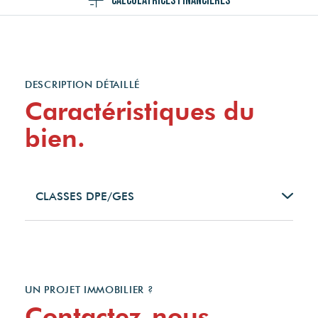
Calculatrices financières
DESCRIPTION DÉTAILLÉ
Caractéristiques du
bien.
CLASSES DPE/GES
Montant estimé des
dépenses annuelles
d'énergie pour un usage
standard entre 1020€ et
1430€. indexées aux
UN PROJET IMMOBILIER ?
années 2021,2022 et 2023
Contactez-nous.
(abonnement compris).