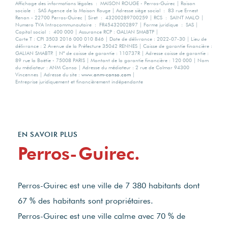
Affichage des informations légales : MAISON ROUGE - Perros-Guirec | Raison
sociale : SAS Agence de la Maison Rouge | Adresse siège social : 83 rue Ernest
Renan - 22700 Perros-Guirec | Siret : 43200289700259 | RCS : SAINT MALO |
Numero TVA Intracommunautaire : FR45432002897 | Forme juridique : SAS |
Capital social : 400 000 | Assurance RCP : GALIAN SMABTP |
Carte T : CPI 3503 2016 000 010 846 | Date de délivrance : 2022-07-30 | Lieu de
délivrance : 2 Avenue de la Préfecture 35042 RENNES | Caisse de garantie financière :
GALIAN SMABTP. | N° de caisse de garantie : 110737R | Adresse caisse de garantie :
89 rue la Boëtie - 75008 PARIS | Montant de la garantie financière : 120 000 | Nom
du médiateur : ANM Conso | Adresse du médiateur : 2 rue de Colmar 94300
Vincennes | Adresse du site :
www.anm-conso.com
|
Entreprise juridiquement et financièrement indépendante
EN SAVOIR PLUS
Perros-Guirec.
Perros-Guirec est une ville de 7 380 habitants dont
67 % des habitants sont propriétaires.
Perros-Guirec est une ville calme avec 70 % de