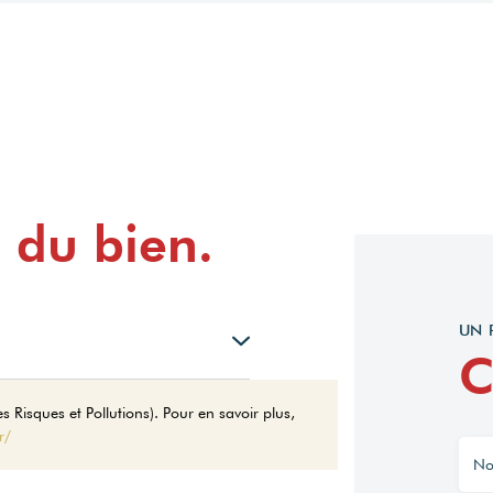
 du bien.
UN 
C
enses annuelles d'énergie pour
 Risques et Pollutions). Pour en savoir plus,
e 1320€ et 1820€. indexées aux
r/
023 (abonnement compris).