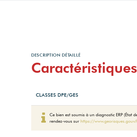
DESCRIPTION DÉTAILLÉ
Caractéristiques
CLASSES DPE/GES
Montant estimé des dép
Ce bien est soumis à un diagnostic ERP (État des
un usage standard entr
rendez-vous sur
https://www.georisques.gouv.f
années 2021,2022 et 2