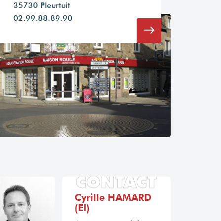
35730 Pleurtuit
02.99.88.89.90
CONTACT
Cyrille HAMARD
(EI)