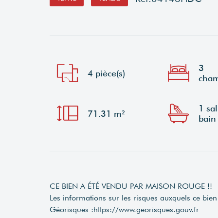
3
4 pièce(s)
cham
1 sal
71.31 m²
bain
CE BIEN A ÉTÉ VENDU PAR MAISON ROUGE !!
Les informations sur les risques auxquels ce bien 
Géorisques :
https://www.georisques.gouv.fr