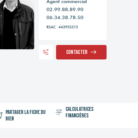
Agent commercial
02.99.88.89.90
06.34.38.78.50
RSAC :443955315
Contacter
Calculatrices
Partager la fiche du
financières
bien