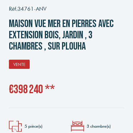
Réf.34761-ANV
Maison vue mer en pierres avec
extension bois, jardin , 3
chambres , sur Plouha
VENTE
€398 240
**
5 pièce(s)
3 chambre(s)