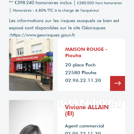
** €398 240
honoraires inclus
|
€380 000
hors honoraires
|
Honoraires : 4.80% TTC à la charge de l'acquéreur
Les informations sur les risques auxquels ce bien est
exposé sont disponibles sur le site Géorisques
:
https://www.georisques.gouv.fr
MAISON ROUGE -
Plouha
20 place Foch
22580 Plouha
02.96.22.11.20
CONTACT
Viviane ALLAIN
(EI)
Agent commercial
02 96 22 11 20