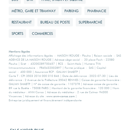
MÉTRO, GARE ET TRAMWAY
PARKING
PHARMACIE
RESTAURANT
BUREAU DE POSTE
SUPERMARCHÉ
SPORTS
COMMERCES
Mentions légales
Affichage des informations légales : MAISON ROUGE - Plouha | Raison sociale : SAS
AGENCE DE LA MAISON ROUGE | Adresse siège social : 20 place Foch - 22580
Plouha | Siret : 43200289700457 | RCS : Saint-Malo | Numero TVA
Intracommunautaire : FR45432002897 | Forme juridique : SAS | Capital
social : 400 000 | Assurance RCP : GALIAN SMABTP |
Carte T : CPI 3503 2016 000 010 846 | Date de délivrance : 2022-07-30 | Lieu de
délivrance : 2 Avenue de la Préfecture 35042 RENNES | Caisse de garantie financière :
GALIAN SMABTP. | N° de caisse de garantie : 110737R | Adresse caisse de garantie :
89 rue la Boëtie - 75008 PARIS | Montant de la garantie financière : 120 000 | Nom
du médiateur : ANM Conso | Adresse du médiateur : 2 rue de Colmar 94300
Vincennes | Adresse du site :
www.anm-conso.com
|
Entreprise juridiquement et financièrement indépendante