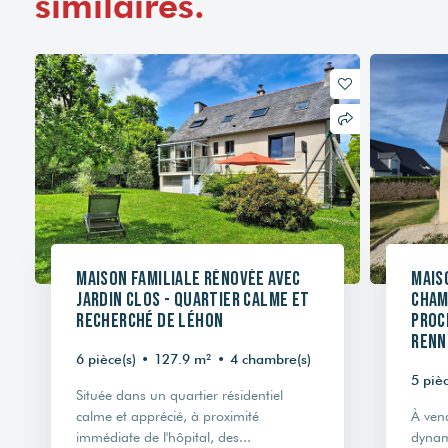
similaires.
Maison familiale rénovée avec
Mais
jardin clos - Quartier calme et
cham
recherché de Léhon
Proc
Renn
6 pièce(s)
•
127.9 m²
•
4 chambre(s)
5 pièc
Située dans un quartier résidentiel
calme et apprécié, à proximité
À ven
immédiate de l'hôpital, des...
dynam