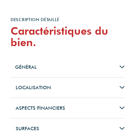
DESCRIPTION DÉTAILLÉ
Caractéristiques du
bien.
GÉNÉRAL
Type de bien
LOCALISATION
Maison
Code postal
ASPECTS FINANCIERS
Type de transaction
22580
Prix
SURFACES