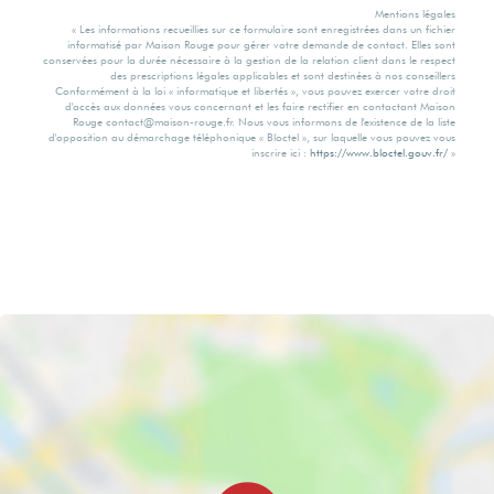
Mentions légales
Valeur
Radiateur
« Les informations recueillies sur ce formulaire sont enregistrées dans un fichier
informatisé par Maison Rouge pour gérer votre demande de contact. Elles sont
consommation
conservées pour la durée nécessaire à la gestion de la relation client dans le respect
énergie primaire
des prescriptions légales applicables et sont destinées à nos conseillers
Conformément à la loi « informatique et libertés », vous pouvez exercer votre droit
Mode Chauffage
d'accès aux données vous concernant et les faire rectifier en contactant Maison
Rouge contact@maison-rouge.fr. Nous vous informons de l'existence de la liste
97 kWh/m2 par
d'opposition au démarchage téléphonique « Bloctel », sur laquelle vous pouvez vous
inscrire ici :
https://www.bloctel.gouv.fr/
»
an
Pompe à chaleur
Gaz Effet de Serre
Eau chaude
A
Thermodynamique
Valeur Gaz Effet
Etat intérieur
de serre
Bon
3 Kg CO2/m2/an