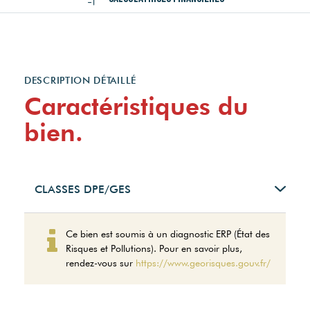
DESCRIPTION DÉTAILLÉ
Caractéristiques du
bien.
CLASSES DPE/GES
Logement à consommation
Ce bien est soumis à un diagnostic ERP (État des
énergétique excessive.
Risques et Pollutions). Pour en savoir plus,
Montant estimé des
rendez-vous sur
https://www.georisques.gouv.fr/
dépenses annuelles
d'énergie pour un usage
standard entre 2400€ et
3260€. indexées aux