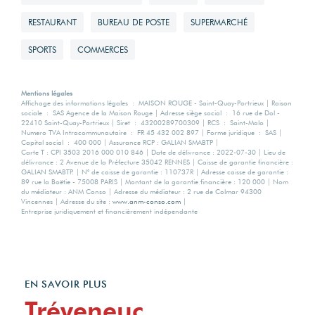
RESTAURANT
BUREAU DE POSTE
SUPERMARCHÉ
SPORTS
COMMERCES
Mentions légales
Affichage des informations légales : MAISON ROUGE - Saint-Quay-Portrieux | Raison
sociale : SAS Agence de la Maison Rouge | Adresse siège social : 16 rue de Dol -
22410 Saint-Quay-Portrieux | Siret : 43200289700309 | RCS : Saint-Malo |
Numero TVA Intracommunautaire : FR 45 432 002 897 | Forme juridique : SAS |
Capital social : 400 000 | Assurance RCP : GALIAN SMABTP |
Carte T : CPI 3503 2016 000 010 846 | Date de délivrance : 2022-07-30 | Lieu de
délivrance : 2 Avenue de la Préfecture 35042 RENNES | Caisse de garantie financière :
GALIAN SMABTP. | N° de caisse de garantie : 110737R | Adresse caisse de garantie :
89 rue la Boëtie - 75008 PARIS | Montant de la garantie financière : 120 000 | Nom
du médiateur : ANM Conso | Adresse du médiateur : 2 rue de Colmar 94300
Vincennes | Adresse du site :
www.anm-conso.com
|
Entreprise juridiquement et financièrement indépendante
EN SAVOIR PLUS
Tréveneuc.