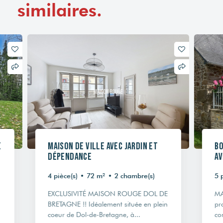
similaires.
Maison de ville avec jardin et
BONN
dépendance
avec
4 pièce(s)
•
72 m²
•
2 chambre(s)
5 pièc
EXCLUSIVITÉ MAISON ROUGE DOL DE
MAIS
BRETAGNE !! Idéalement située en plein
propo
coeur de Dol-de-Bretagne, à...
compr