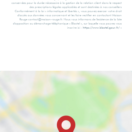
conservées pour la durée nécessaire à la gestion de la relation client dans le respect
des prescriptions légales applicables et sont destinées à nos conseillers
Conformément à la loi « informatique et libertés », vous pouvez exercer votre droit
d'accès aux données vous concernant et les faire rectifier en contactant Maison
Rouge contact@maison-rouge.fr. Nous vous informons de l'existence de la liste
d'opposition au démarchage téléphonique « Bloctel », sur laquelle vous pouvez vous
inscrire ici :
https://www.bloctel.gouv.fr/
»