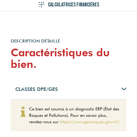
Calculatrices financières
DESCRIPTION DÉTAILLÉ
Caractéristiques du
bien.
CLASSES DPE/GES
Montant estimé des
Ce bien est soumis à un diagnostic ERP (État des
dépenses annuelles
Risques et Pollutions). Pour en savoir plus,
d'énergie pour un usage
rendez-vous sur
https://www.georisques.gouv.fr/
standard entre 2030€ et
2800€. indexées aux
années 2021,2022 et 2023