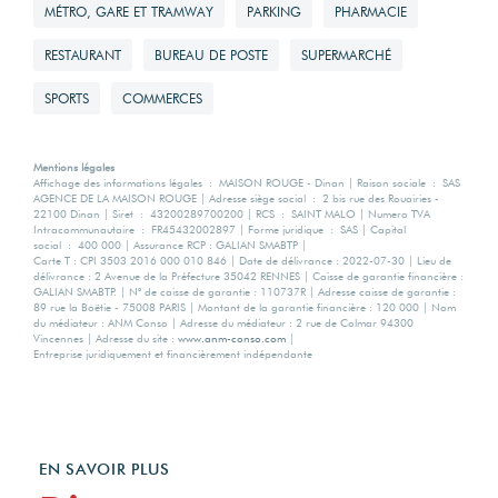
MÉTRO, GARE ET TRAMWAY
PARKING
PHARMACIE
RESTAURANT
BUREAU DE POSTE
SUPERMARCHÉ
SPORTS
COMMERCES
Mentions légales
Affichage des informations légales : MAISON ROUGE - Dinan | Raison sociale : SAS
AGENCE DE LA MAISON ROUGE | Adresse siège social : 2 bis rue des Rouairies -
22100 Dinan | Siret : 43200289700200 | RCS : SAINT MALO | Numero TVA
Intracommunautaire : FR45432002897 | Forme juridique : SAS | Capital
social : 400 000 | Assurance RCP : GALIAN SMABTP |
Carte T : CPI 3503 2016 000 010 846 | Date de délivrance : 2022-07-30 | Lieu de
délivrance : 2 Avenue de la Préfecture 35042 RENNES | Caisse de garantie financière :
GALIAN SMABTP. | N° de caisse de garantie : 110737R | Adresse caisse de garantie :
89 rue la Boëtie - 75008 PARIS | Montant de la garantie financière : 120 000 | Nom
du médiateur : ANM Conso | Adresse du médiateur : 2 rue de Colmar 94300
Vincennes | Adresse du site :
www.anm-conso.com
|
Entreprise juridiquement et financièrement indépendante
EN SAVOIR PLUS