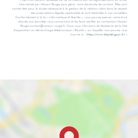
informatisé par Maison Rouge pour gérer votre demande de contact. Elles sont
conservées pour la durée nécessaire à la gestion de la relation client dans le respect
des prescriptions légales applicables et sont destinées à nos conseillers
Conformément à la loi « informatique et libertés », vous pouvez exercer votre droit
d'accès aux données vous concernant et les faire rectifier en contactant Maison
Rouge contact@maison-rouge.fr. Nous vous informons de l'existence de la liste
d'opposition au démarchage téléphonique « Bloctel », sur laquelle vous pouvez vous
inscrire ici :
https://www.bloctel.gouv.fr/
»