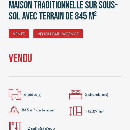
Maison traditionnelle sur sous-
sol avec terrain de 845 m²
VENTE
VENDU PAR L'AGENCE
vendu
6 pièce(s)
5 chambre(s)
845 m² de terrain
112.89 m²
2 salle(s) d'eau