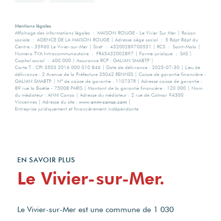
Mentions légales
Affichage des informations légales : MAISON ROUGE - Le Vivier Sur Mer | Raison
sociale : AGENCE DE LA MAISON ROUGE | Adresse siège social : 5 Rdpt Rdpt du
Centre - 35960 Le Vivier-sur-Mer | Siret : 43200289700531 | RCS : Saint-Malo |
Numero TVA Intracommunautaire : FR45432002897 | Forme juridique : SAS |
Capital social : 400 000 | Assurance RCP : GALIAN SMABTP |
Carte T : CPI 3503 2016 000 010 846 | Date de délivrance : 2025-07-30 | Lieu de
délivrance : 2 Avenue de la Préfecture 35042 RENNES | Caisse de garantie financière :
GALIAN SMABTP. | N° de caisse de garantie : 110737R | Adresse caisse de garantie :
89 rue la Boëtie - 75008 PARIS | Montant de la garantie financière : 120 000 | Nom
du médiateur : ANM Conso | Adresse du médiateur : 2 rue de Colmar 94300
Vincennes | Adresse du site :
www.anm-conso.com
|
Entreprise juridiquement et financièrement indépendante
EN SAVOIR PLUS
Le Vivier-sur-Mer.
Le Vivier-sur-Mer est une commune de 1 030