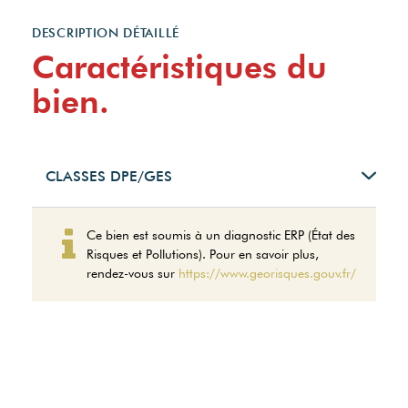
DESCRIPTION DÉTAILLÉ
Caractéristiques du
bien.
CLASSES DPE/GES
Montant estimé des
Ce bien est soumis à un diagnostic ERP (État des
dépenses annuelles
Risques et Pollutions). Pour en savoir plus,
d'énergie pour un usage
rendez-vous sur
https://www.georisques.gouv.fr/
standard entre 2660€ et
3640€. indexées aux
années 2021,2022 et 2023
(abonnement compris).