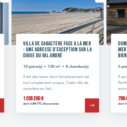
Villa de caractère face à la mer
Doma
- Une adresse d'exception sur la
mer 
digue du Val André
Bien
10 pièce(s)
•
130 m²
•
8 chambre(s)
5 pièc
Il est des biens dont l'emplacement est
À prox
tout simplement unique. Cette villa de
Penth
caractère en fait...
envir
1 205 200 €
796 4
dont 4.8% TTC d'honoraires
dont 4.