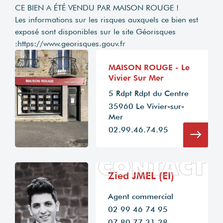
CE BIEN A ÉTÉ VENDU PAR MAISON ROUGE !
Les informations sur les risques auxquels ce bien est
exposé sont disponibles sur le site Géorisques
:
https://www.georisques.gouv.fr
MAISON ROUGE - Le
Vivier Sur Mer
5 Rdpt Rdpt du Centre
35960 Le Vivier-sur-
Mer
02.99.46.74.95
CONTACT
Zied JMEL (EI)
Agent commercial
02 99 46 74 95
07 80 77 31 38