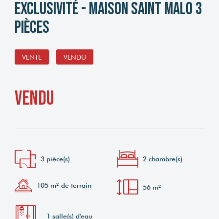
EXCLUSIVITÉ - Maison Saint Malo 3
pièces
VENTE
VENDU
vendu
3 pièce(s)
2 chambre(s)
105 m² de terrain
56 m²
1 salle(s) d'eau