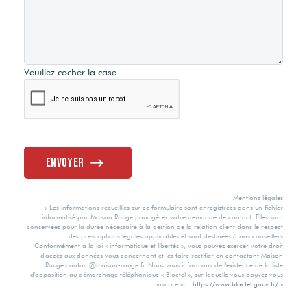
Veuillez cocher la case
Envoyer
Mentions légales
« Les informations recueillies sur ce formulaire sont enregistrées dans un fichier
informatisé par Maison Rouge pour gérer votre demande de contact. Elles sont
conservées pour la durée nécessaire à la gestion de la relation client dans le respect
des prescriptions légales applicables et sont destinées à nos conseillers
Conformément à la loi « informatique et libertés », vous pouvez exercer votre droit
d'accès aux données vous concernant et les faire rectifier en contactant Maison
Rouge contact@maison-rouge.fr. Nous vous informons de l'existence de la liste
d'opposition au démarchage téléphonique « Bloctel », sur laquelle vous pouvez vous
inscrire ici :
https://www.bloctel.gouv.fr/
»