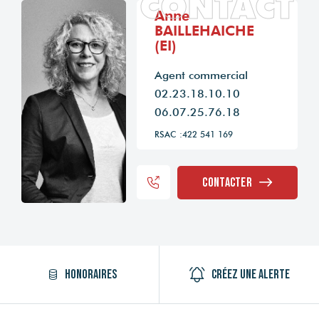
CONTACT
Anne
BAILLEHAICHE
(EI)
Agent commercial
02.23.18.10.10
06.07.25.76.18
RSAC :422 541 169
Contacter
Honoraires
Créez une alerte