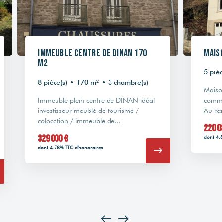
Immeuble centre de Dinan 170
Mais
m2
5 pièc
8 pièce(s)
•
170 m²
•
3 chambre(s)
Maiso
Immeuble plein centre de DINAN idéal
comme
investisseur meublé de tourisme /
Au re
colocation / immeuble de...
220 0
329 000 €
dont 4.
dont 4.78% TTC d'honoraires