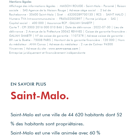
Mentions légales
Affichage des informations légales : MAISON ROUGE - Saint-Malo - Paramé | Raison
sociale : SAS Agence de la Maison Rouge | Adresse siège social : 2 bd de
Rochebonne - 35400 Saint-Malo | Siret : 43200289700135 | RCS : SAINT MALO |
Numero TVA Intracommunautaire : FR45432002897 | Forme juridique : SAS |
Capital social : 400 000 | Assurance RCP : GALIAN SMABTP |
Carte T : CPI 3503 2016 000 010 846 | Date de délivrance : 2022-07-30 | Lieu de
délivrance : 2 Avenue de la Préfecture 35042 RENNES | Caisse de garantie financière :
GALIAN SMABTP. | N° de caisse de garantie : 110737R | Adresse caisse de garantie :
89 rue la Boëtie - 75008 PARIS | Montant de la garantie financière : 120 000 | Nom
du médiateur : ANM Conso | Adresse du médiateur : 2 rue de Colmar 94300
Vincennes | Adresse du site :
www.anm-conso.com
|
Entreprise juridiquement et financièrement indépendante
EN SAVOIR PLUS
Saint-Malo.
Saint-Malo est une ville de 44 620 habitants dont 52
% des habitants sont propriétaires.
Saint-Malo est une ville animée avec 60 %