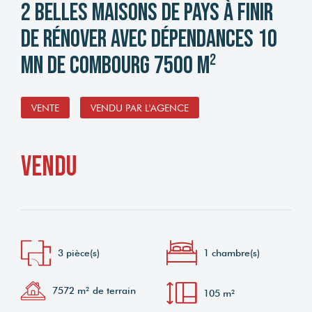
2 belles maisons de pays à finir
de rénover avec dépendances 10
mn de Combourg 7500 m²
VENTE
VENDU PAR L'AGENCE
vendu
3 pièce(s)
1 chambre(s)
7572 m² de terrain
105 m²