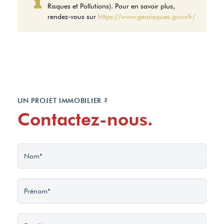
Risques et Pollutions). Pour en savoir plus,
d'énergie pour un usage
rendez-vous sur
https://www.georisques.gouv.fr/
standard entre 1400€ et
1900€. indexées aux
années 2021,2022 et 2023
(abonnement compris).
UN PROJET IMMOBILIER ?
Contactez-nous.