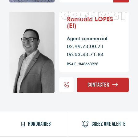
CONTACT
Romuald LOPES
(EI)
Agent commercial
02.99.73.00.71
06.63.43.71.84
RSAC :848663928
Contacter
Honoraires
Créez une alerte