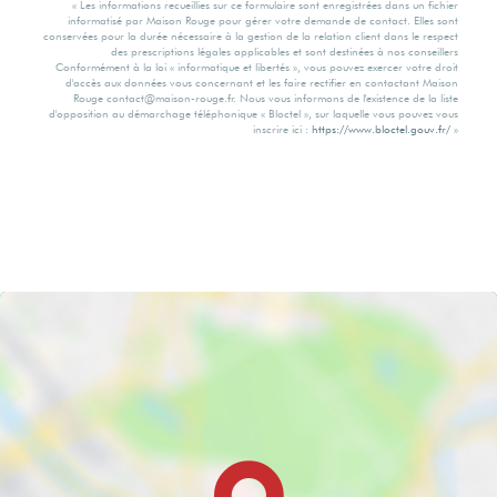
Envoyer
Mentions légales
« Les informations recueillies sur ce formulaire sont enregistrées dans un fichier
informatisé par Maison Rouge pour gérer votre demande de contact. Elles sont
conservées pour la durée nécessaire à la gestion de la relation client dans le respect
des prescriptions légales applicables et sont destinées à nos conseillers
Conformément à la loi « informatique et libertés », vous pouvez exercer votre droit
d'accès aux données vous concernant et les faire rectifier en contactant Maison
Rouge contact@maison-rouge.fr. Nous vous informons de l'existence de la liste
d'opposition au démarchage téléphonique « Bloctel », sur laquelle vous pouvez vous
inscrire ici :
https://www.bloctel.gouv.fr/
»