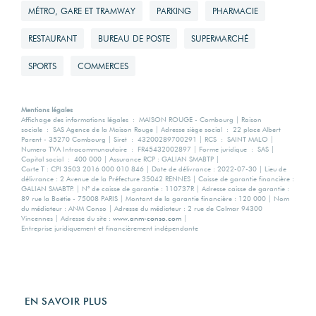
BUS
BAR
PARC, JARDIN ET SQUARE
MÉTRO, GARE ET TRAMWAY
PARKING
PHARMACIE
RESTAURANT
BUREAU DE POSTE
SUPERMARCHÉ
SPORTS
COMMERCES
Mentions légales
Affichage des informations légales : MAISON ROUGE - Combourg | Raison
sociale : SAS Agence de la Maison Rouge | Adresse siège social : 22 place Albert
Parent - 35270 Combourg | Siret : 43200289700291 | RCS : SAINT MALO |
Numero TVA Intracommunautaire : FR45432002897 | Forme juridique : SAS |
Capital social : 400 000 | Assurance RCP : GALIAN SMABTP |
Carte T : CPI 3503 2016 000 010 846 | Date de délivrance : 2022-07-30 | Lieu de
délivrance : 2 Avenue de la Préfecture 35042 RENNES | Caisse de garantie financière :
GALIAN SMABTP. | N° de caisse de garantie : 110737R | Adresse caisse de garantie :
89 rue la Boëtie - 75008 PARIS | Montant de la garantie financière : 120 000 | Nom
du médiateur : ANM Conso | Adresse du médiateur : 2 rue de Colmar 94300
Vincennes | Adresse du site :
www.anm-conso.com
|
Entreprise juridiquement et financièrement indépendante