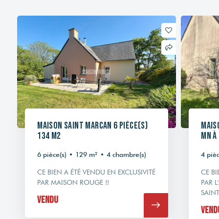
Découvrez les biens
similaires.
Maison Saint Marcan 6 pièce(s)
Mais
134 m2
mn à
6 pièce(s)
•
129 m²
•
4 chambre(s)
4 pièc
CE BIEN A ÉTÉ VENDU EN EXCLUSIVITÉ
CE BI