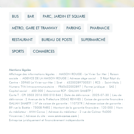
BUS
BAR
PARC, JARDIN ET SQUARE
MÉTRO, GARE ET TRAMWAY
PARKING
PHARMACIE
RESTAURANT
BUREAU DE POSTE
SUPERMARCHÉ
SPORTS
COMMERCES
Mentions légales
Affichage des informations légales : MAISON ROUGE - Le Vivier Sur Mer | Raison
sociale : AGENCE DE LA MAISON ROUGE | Adresse siège social : 5 Rdpt Rdpt du
Centre - 35960 Le Vivier-sur-Mer | Siret : 43200289700531 | RCS : Saint-Malo |
Numero TVA Intracommunautaire : FR45432002897 | Forme juridique : SAS |
Capital social : 400 000 | Assurance RCP : GALIAN SMABTP |
Carte T : CPI 3503 2016 000 010 846 | Date de délivrance : 2025-07-30 | Lieu de
délivrance : 2 Avenue de la Préfecture 35042 RENNES | Caisse de garantie financière :
GALIAN SMABTP. | N° de caisse de garantie : 110737R | Adresse caisse de garantie :
89 rue la Boëtie - 75008 PARIS | Montant de la garantie financière : 120 000 | Nom
du médiateur : ANM Conso | Adresse du médiateur : 2 rue de Colmar 94300
Vincennes | Adresse du site :
www.anm-conso.com
|
Entreprise juridiquement et financièrement indépendante