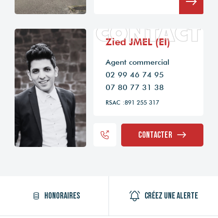
CONTACT
Zied JMEL (EI)
Agent commercial
02 99 46 74 95
07 80 77 31 38
RSAC :891 255 317
Contacter
Honoraires
Créez une alerte