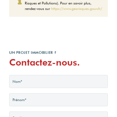
Risques et Pollutions). Pour en savoir plus,
Montant estimé des
rendez-vous sur
https://www.georisques.gouv.fr/
dépenses annuelles
d'énergie pour un usage
standard entre 2020€ et
2770€. indexées aux
années 2021,2022 et 2023
(abonnement compris).
UN PROJET IMMOBILIER ?
Contactez-nous.