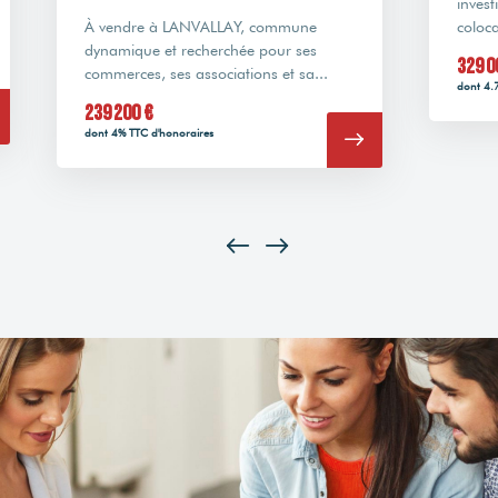
inves
À vendre à LANVALLAY, commune
coloc
dynamique et recherchée pour ses
329 0
commerces, ses associations et sa...
dont 4.
239 200 €
dont 4% TTC d'honoraires