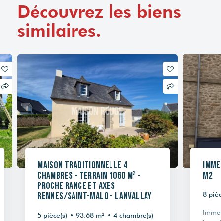
Découvrez les biens
similaires.
Maison traditionnelle 4
Imme
chambres - Terrain 1060 m² -
m2
Proche Rance et axes
Rennes/Saint-Malo - Lanvallay
8 pièc
Immeu
5 pièce(s)
•
93.68 m²
•
4 chambre(s)