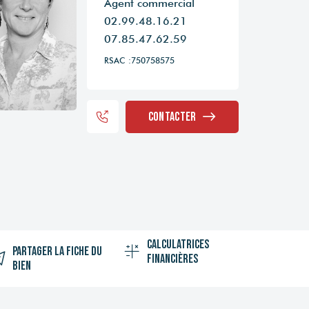
Agent commercial
02.99.48.16.21
07.85.47.62.59
RSAC :750758575
Contacter
Calculatrices
Partager la fiche du
financières
bien