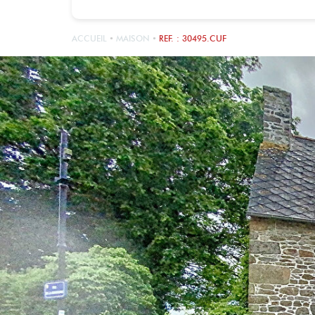
ACCUEIL
MAISON
REF. : 30495.CUF