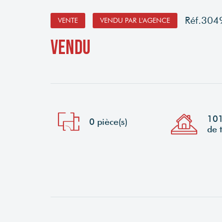
Réf.304
VENTE
VENDU PAR L'AGENCE
vendu
10
0 pièce(s)
de 