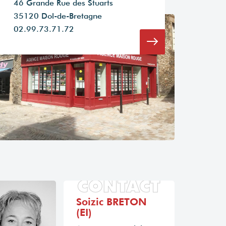
46 Grande Rue des Stuarts
35120 Dol-de-Bretagne
02.99.73.71.72
CONTACT
Soizic BRETON
(EI)