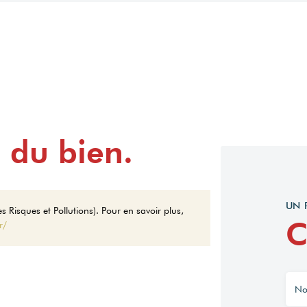
 du bien.
UN 
 Risques et Pollutions). Pour en savoir plus,
C
r/