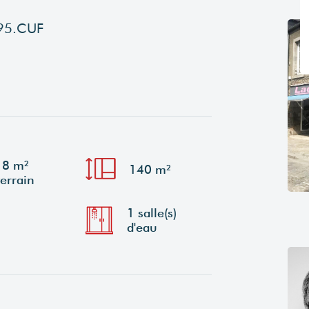
95.CUF
18 m²
140 m²
terrain
1 salle(s)
d'eau