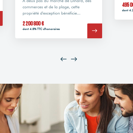
À deux pas du marché de Dinard, des
495 0
commerces et de la plage, cette
dont 4.
propriété d'exception bénéficie...
2 200 800 €
dont 4.8% TTC d'honoraires