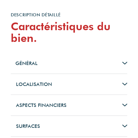
DESCRIPTION DÉTAILLÉ
Caractéristiques du
bien.
GÉNÉRAL
Type de bien
LOCALISATION
Maison
Pays
ASPECTS FINANCIERS
Type de transaction
France
Prix
SURFACES