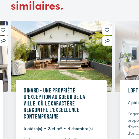
similaires.
Dinard - Une propriété
Loft
d'exception au coeur de la
ville, où le caractère
7 pièc
rencontre l'excellence
L'ag
contemporaine
propos
d'exc
6 pièce(s)
•
254 m²
•
4 chambre(s)
d'un..