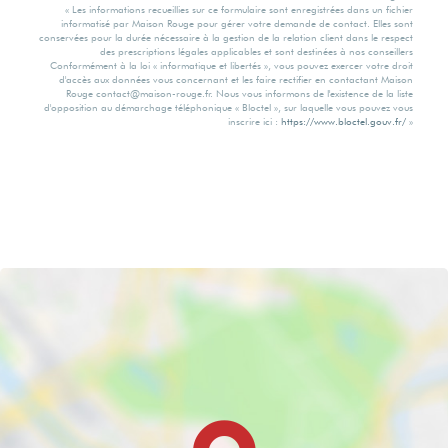
de serre
Individuel
« Les informations recueillies sur ce formulaire sont enregistrées dans un fichier
informatisé par Maison Rouge pour gérer votre demande de contact. Elles sont
conservées pour la durée nécessaire à la gestion de la relation client dans le respect
des prescriptions légales applicables et sont destinées à nos conseillers
2 Kg CO2/m2/an
Conformément à la loi « informatique et libertés », vous pouvez exercer votre droit
Méca. Chauffage
d'accès aux données vous concernant et les faire rectifier en contactant Maison
Rouge contact@maison-rouge.fr. Nous vous informons de l'existence de la liste
d'opposition au démarchage téléphonique « Bloctel », sur laquelle vous pouvez vous
inscrire ici :
https://www.bloctel.gouv.fr/
»
Montant minimum
Au Sol
estimé des
dépenses
annuelles
Mode Chauffage
d'énergie pour un
usage standard
Géothermie
860 EUR
Etat intérieur
Année de
Excellent
référence des prix
de l'énergie (DPE
réalisés jusqu'au
Calme
30/06/2024)