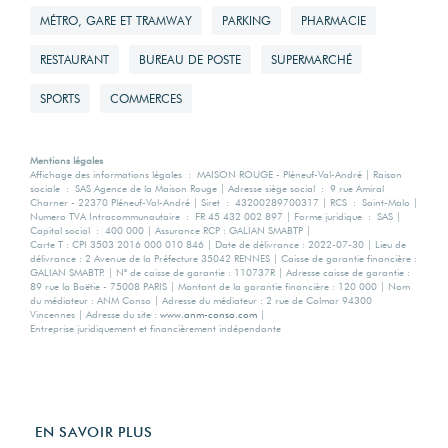
MÉTRO, GARE ET TRAMWAY
PARKING
PHARMACIE
RESTAURANT
BUREAU DE POSTE
SUPERMARCHÉ
SPORTS
COMMERCES
Mentions légales
Affichage des informations légales : MAISON ROUGE - Pléneuf-Val-André | Raison
sociale : SAS Agence de la Maison Rouge | Adresse siège social : 9 rue Amiral
Charner - 22370 Pléneuf-Val-André | Siret : 43200289700317 | RCS : Saint-Malo |
Numero TVA Intracommunautaire : FR 45 432 002 897 | Forme juridique : SAS |
Capital social : 400 000 | Assurance RCP : GALIAN SMABTP |
Carte T : CPI 3503 2016 000 010 846 | Date de délivrance : 2022-07-30 | Lieu de
délivrance : 2 Avenue de la Préfecture 35042 RENNES | Caisse de garantie financière :
GALIAN SMABTP. | N° de caisse de garantie : 110737R | Adresse caisse de garantie :
89 rue la Boëtie - 75008 PARIS | Montant de la garantie financière : 120 000 | Nom
du médiateur : ANM Conso | Adresse du médiateur : 2 rue de Colmar 94300
Vincennes | Adresse du site :
www.anm-conso.com
|
Entreprise juridiquement et financièrement indépendante
EN SAVOIR PLUS