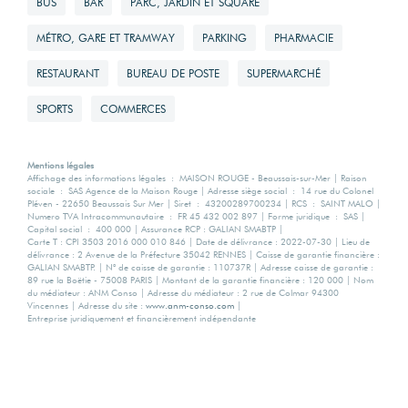
BUS
BAR
PARC, JARDIN ET SQUARE
MÉTRO, GARE ET TRAMWAY
PARKING
PHARMACIE
RESTAURANT
BUREAU DE POSTE
SUPERMARCHÉ
SPORTS
COMMERCES
Mentions légales
Affichage des informations légales : MAISON ROUGE - Beaussais-sur-Mer | Raison
sociale : SAS Agence de la Maison Rouge | Adresse siège social : 14 rue du Colonel
Pléven - 22650 Beaussais Sur Mer | Siret : 43200289700234 | RCS : SAINT MALO |
Numero TVA Intracommunautaire : FR 45 432 002 897 | Forme juridique : SAS |
Capital social : 400 000 | Assurance RCP : GALIAN SMABTP |
Carte T : CPI 3503 2016 000 010 846 | Date de délivrance : 2022-07-30 | Lieu de
délivrance : 2 Avenue de la Préfecture 35042 RENNES | Caisse de garantie financière :
GALIAN SMABTP. | N° de caisse de garantie : 110737R | Adresse caisse de garantie :
89 rue la Boëtie - 75008 PARIS | Montant de la garantie financière : 120 000 | Nom
du médiateur : ANM Conso | Adresse du médiateur : 2 rue de Colmar 94300
Vincennes | Adresse du site :
www.anm-conso.com
|
Entreprise juridiquement et financièrement indépendante