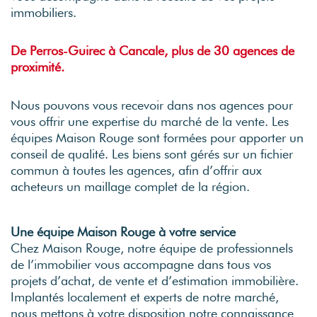
Visites virtuelles
Nos partenaires
immobiliers.
Nos actualités
Multidiffusion sur internet
De Perros-Guirec à Cancale, plus de 30 agences de
VOTRE FINANCEMENT
DPE & DIAGNOSTICS
proximité.
Simulateur de crédit
Les diagnostics obligatoires
Estimation capacité d'endettement
Audit énergétique
Nous pouvons vous recevoir dans nos agences pour
Estimation des frais de notaire
vous offrir une expertise du marché de la vente. Les
Assainissement
équipes Maison Rouge sont formées pour apporter un
conseil de qualité. Les biens sont gérés sur un fichier
commun à toutes les agences, afin d’offrir aux
acheteurs un maillage complet de la région.
Une équipe Maison Rouge à votre service
Chez Maison Rouge, notre équipe de professionnels
de l’immobilier vous accompagne dans tous vos
projets d’achat, de vente et d’estimation immobilière.
Implantés localement et experts de notre marché,
nous mettons à votre disposition notre connaissance