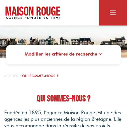
ACHETER
RECHERCHER
Modifier les critères de recherche
VENDRE
Appartement ou maison
Biens dans le neuf
NOS SERVICES
Terrain
LE GROUPE
ACCUEIL
QUI SOMMES-NOUS ?
Vendus par Maison Rouge
Viager
Estimation en ligne
MAISON ROUGE
Estimation personnalisée
Qui sommes-nous ?
CONTACT
NOS SERVICES
Qui sommes-nous ?
Les alertes mail
Nos agences
OUTILS DIGITAUX
Fondée en 1895, l’agence Maison Rouge est une des
Le Magazine
RECRUTEMENT
agences les plus anciennes de la région Bretagne. Elle
Photos HDR
Nos actualités
Nos agences
vous accompagne dans la réussite de vos projets