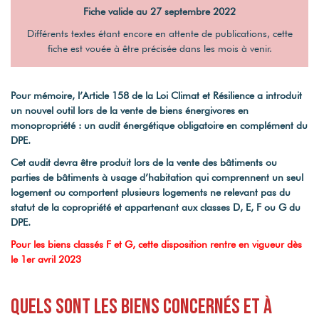
Visites virtuelles
Nos partenaires
Fiche valide au 27 septembre 2022
Nos actualités
Multidiffusion sur internet
Différents textes étant encore en attente de publications, cette
fiche est vouée à être précisée dans les mois à venir.
VOTRE FINANCEMENT
DPE & DIAGNOSTICS
ESTIMER MON BIEN
Simulateur de crédit
Les diagnostics obligatoires
Estimation capacité d'endettement
Pour mémoire, l’Article 158 de la Loi Climat et Résilience a introduit
Audit énergétique
un nouvel outil lors de la vente de biens énergivores en
Estimation des frais de notaire
RECRUTEMENT
Assainissement
monopropriété : un audit énergétique obligatoire en complément du
DPE.
Cet audit devra être produit lors de la vente des bâtiments ou
parties de bâtiments à usage d’habitation qui comprennent un seul
logement ou comportent plusieurs logements ne relevant pas du
© Maison Rouge 2026
statut de la copropriété et appartenant aux classes D, E, F ou G du
DPE.
Pour les biens classés F et G, cette disposition rentre en vigueur dès
le 1er avril 2023
Quels sont les biens concernés et à